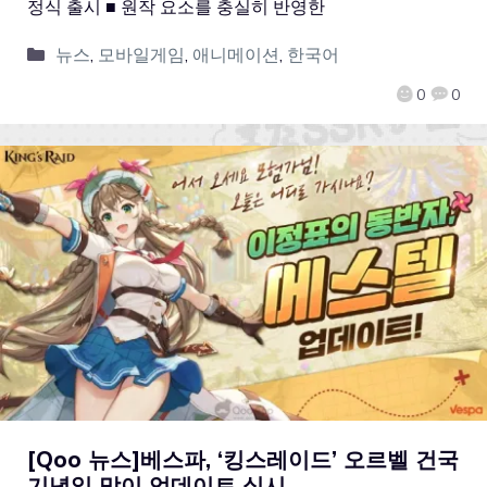
정식 출시 ■ 원작 요소를 충실히 반영한
뉴스
,
모바일게임
,
애니메이션
,
한국어
0
0
[Qoo 뉴스]베스파, ‘킹스레이드’ 오르벨 건국
기념일 맞이 업데이트 실시