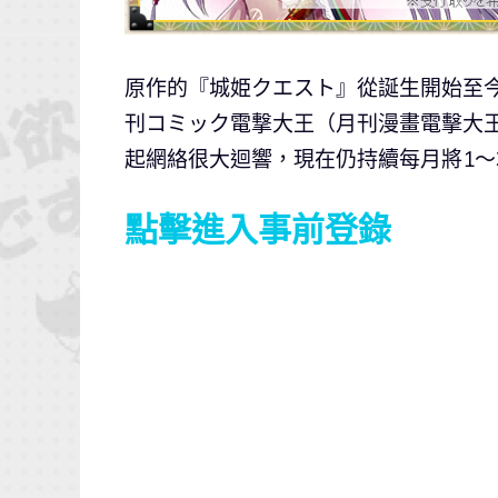
原作的『城姫クエスト』從誕生開始至今已
刊コミック電撃大王（月刊漫畫電擊大
起網絡很大迴響，現在仍持續每月將1～
點擊進入事前登錄