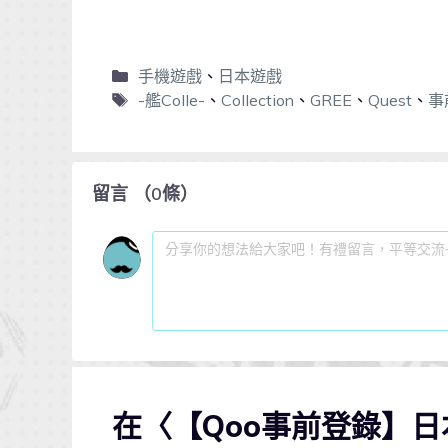
手機遊戲
、
日本遊戲
-艦Colle-
、
Collection
、
GREE
、
Quest
、
事
留言
（
0
條）
在〈【Qoo事前登錄】日本名