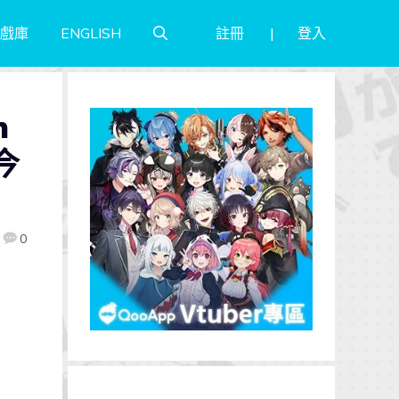
註冊
登入
戲庫
ENGLISH
n
今
0