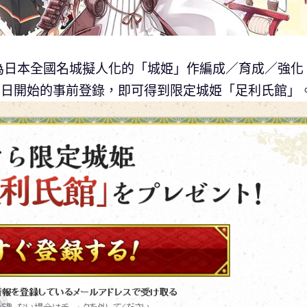
為日本全國名城擬人化的「城姫」作編成／育成／強化
7日開始的事前登錄，即可得到限定城姫「足利氏館」