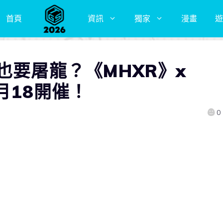
首頁
資訊
獨家
漫畫
遊
也要屠龍？《MHXR》x
2月18開催！
0