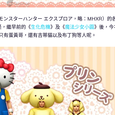
モンスターハンター エクスプロア，略：MHXR）的
怪，繼早前的《
生化危機
》及《
魔法少女小圓
》後，今
不單單只有蛋黃哥，還有吉蒂貓以及布丁狗等人呢。