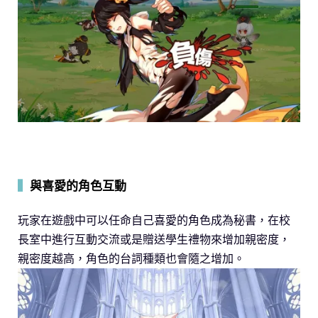
▍
與喜愛的角色互動
玩家在遊戲中可以任命自己喜愛的角色成為秘書，在校
長室中進行互動交流或是贈送學生禮物來增加親密度，
親密度越高，角色的台詞種類也會隨之增加。