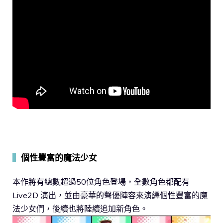
▍
個性豐富的魔法少女
本作將有總數超過50位角色登場，全數角色都配有
Live2D 演出，並由豪華的聲優陣容來演繹個性豐富的魔
法少女們，後續也將陸續追加新角色。