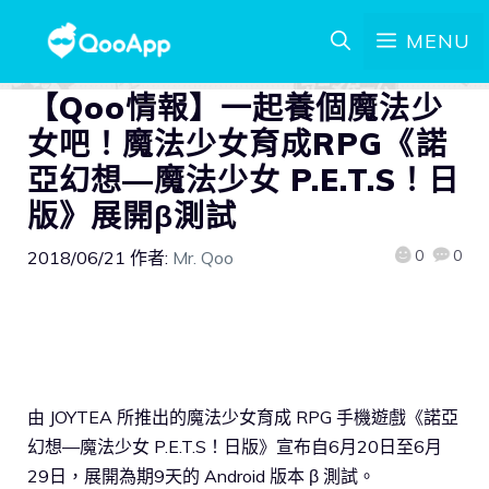
MENU
【Qoo情報】一起養個魔法少
女吧！魔法少女育成RPG《諾
亞幻想—魔法少女 P.E.T.S！日
版》展開β測試
0
0
2018/06/21
作者:
Mr. Qoo
由 JOYTEA 所推出的魔法少女育成 RPG 手機遊戲《諾亞
幻想—魔法少女 P.E.T.S！日版》宣布自6月20日至6月
29日，展開為期9天的 Android 版本 β 測試。