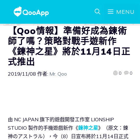
MENU
【Qoo情報】準備好成為鍊術
師了嗎？策略對戰手遊新作
《鍊神之星》將於11月14日正
式推出
0
0
2019/11/08
作者:
Mr. Qoo
由 NC JAPAN 旗下的遊戲開發工作室 LIONSHIP
STUDIO 製作的手機遊戲新作《
鍊神之星
》（原文：錬
神のアストラル），今（8）日宣布將於11月14日正式