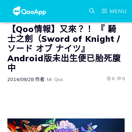
MENU
【Qoo情報】又來？！ 『 騎
士之劍（Sword of Knight /
ソード オブ ナイツ』
Android版未出生便已胎死腹
中
0
0
2014/09/28
作者:
Mr. Qoo