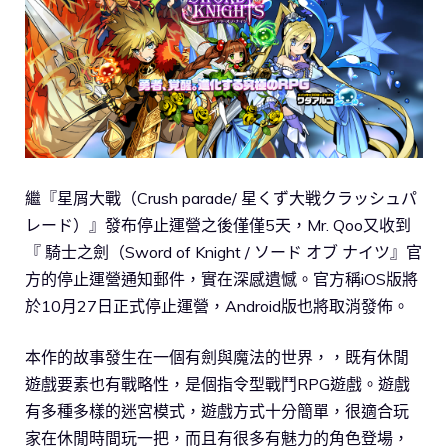
繼『星屑大戰（Crush parade/ 星くず大戦クラッシュパ
レード）』發布停止運營之後僅僅5天，Mr. Qoo又收到
『 騎士之劍（Sword of Knight / ソード オブ ナイツ』官
方的停止運營通知郵件，實在深感遺憾。官方稱iOS版將
於10月27日正式停止運營，Android版也將取消發佈。
本作的故事發生在一個有劍與魔法的世界，，既有休閒
遊戲要素也有戰略性，是個指令型戰鬥RPG遊戲。遊戲
有多種多樣的迷宮模式，遊戲方式十分簡單，很適合玩
家在休閒時間玩一把，而且有很多有魅力的角色登場，