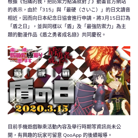
根據《怕痛的我，把防禦力點滿就對了》動畫官方網站
的表示，由於「315」與「最硬（さいこ）」的日文讀音
相近，因而向日本紀念日協會進行申請，將3月15日訂為
「盾之日」，並與同樣以「盾」及「最強防禦力」為主
題的動漫作品《盾之勇者成名錄》共同慶祝。
目前手機遊戲聯乘活動內容及舉行時期等資訊尚未公
開，有興趣的玩家可留意 QooApp 的後續報導。