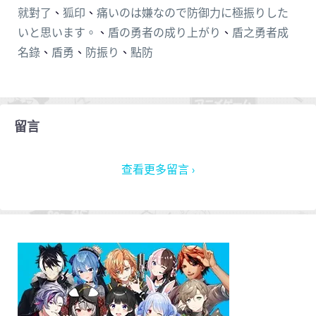
就對了
、
狐印
、
痛いのは嫌なので防御力に極振りした
いと思います。
、
盾の勇者の成り上がり
、
盾之勇者成
名錄
、
盾勇
、
防振り
、
點防
留言
查看更多留言 ›