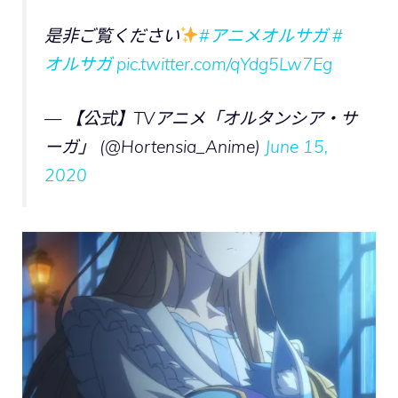
是非ご覧ください
#アニメオルサガ
#
オルサガ
pic.twitter.com/qYdg5Lw7Eg
— 【公式】TVアニメ「オルタンシア・サ
ーガ」 (@Hortensia_Anime)
June 15,
2020