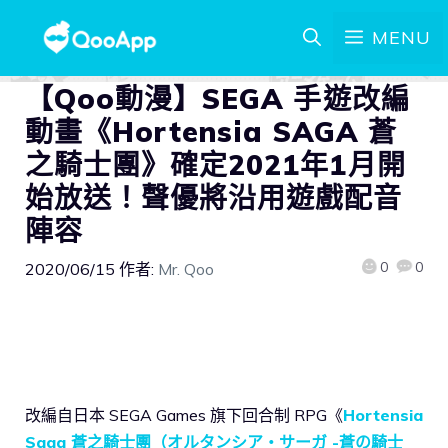
MENU
【Qoo動漫】SEGA 手遊改編
動畫《Hortensia SAGA 蒼
之騎士團》確定2021年1月開
始放送！聲優將沿用遊戲配音
陣容
0
0
2020/06/15
作者:
Mr. Qoo
改編自日本 SEGA Games 旗下回合制 RPG《
Hortensia
Saga 蒼之騎士團（オルタンシア・サーガ -蒼の騎士