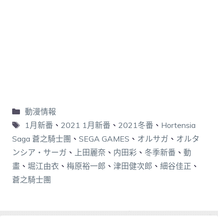
動漫情報
1月新番
、
2021 1月新番
、
2021冬番
、
Hortensia
Saga 蒼之騎士團
、
SEGA GAMES
、
オルサガ
、
オルタ
ンシア・サーガ
、
上田麗奈
、
内田彩
、
冬季新番
、
動
畫
、
堀江由衣
、
梅原裕一郎
、
津田健次郎
、
細谷佳正
、
蒼之騎士團