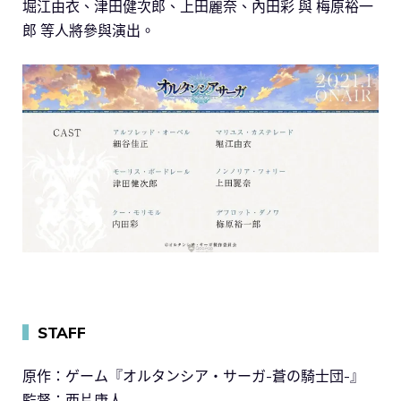
堀江由衣、津田健次郎、上田麗奈、內田彩 與 梅原裕一
郎 等人將參與演出。
▍
STAFF
原作：ゲーム『オルタンシア・サーガ-蒼の騎士団-』
監督：西片康人