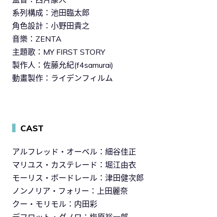
系列構成：池田臨太郎
角色設計：小野田貴之
音樂：ZENTA
主題歌：MY FIRST STORY
製作人：佐藤允紀(f4samurai)
動畫製作：ライデンフィルム
▍
CAST
アルフレッド・オーベル：細谷佳正
マリユス・カステレード：堀江由衣
モーリス・ボードレール：津田健次郎
ノンノリア・フォリー：上田麗奈
クー・モリモル：内田彩
デフロット・ダノワ：梅原裕一郎