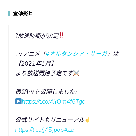
▍
宣傳影片
?放送時期が決定
TVアニメ「
#オルタンシア・サーガ
」は
【2021年1月】
より放送開始予定です
最新PVを公開しました?
https://t.co/AYQm4f6Tgc
公式サイトもリニューアル
https://t.co/J45JpopALb