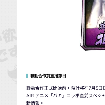
▍
聯動合作前直播節目
聯動合作正式開始前，預計將在7月5日日
AIR アニメ「バキ」コラボ直前スペシ
新情報。