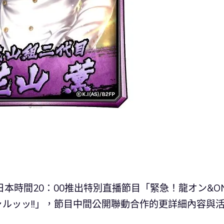
本時間20：00推出特別直播節目「緊急！龍オン&O
ャルッッ!!」，節目中間公開聯動合作的更詳細內容與