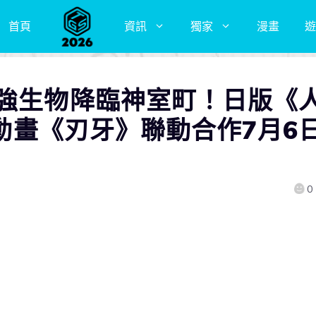
首頁
資訊
獨家
漫畫
遊
最強生物降臨神室町！日版《
》×動畫《刃牙》聯動合作7月6
0