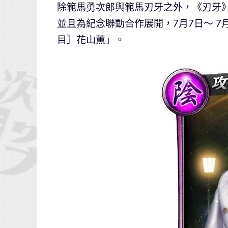
除範馬勇次郎與範馬刃牙之外，《刃牙
並且為紀念聯動合作展開，7月7日～ 7
目］花山薫」。