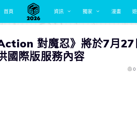
首頁
資訊
獨家
漫畫
遊
ction 對魔忍》將於7月27
供國際版服務內容
0