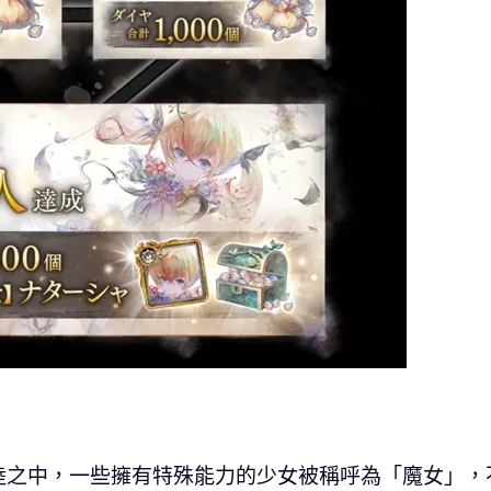
陸之中，一些擁有特殊能力的少女被稱呼為「魔女」，