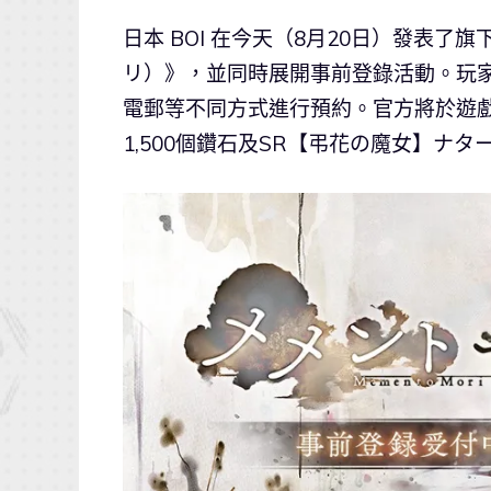
日本 BOI 在今天（8月20日）發表了旗下手
リ）》，並同時展開事前登錄活動。玩家目前已
電郵等不同方式進行預約。官方將於遊
1,500個鑽石及SR【弔花の魔女】ナタ