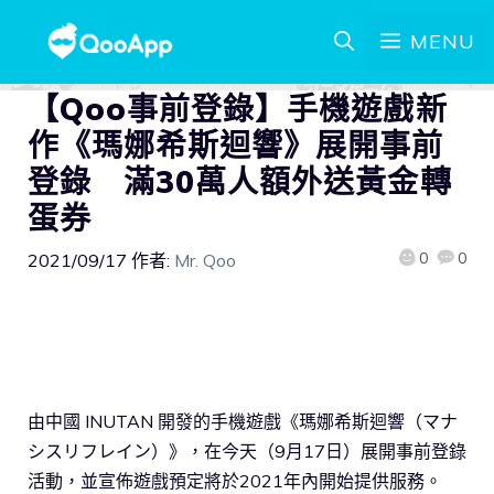
MENU
【Qoo事前登錄】手機遊戲新
作《瑪娜希斯迴響》展開事前
登錄 滿30萬人額外送黃金轉
蛋券
0
0
2021/09/17
作者:
Mr. Qoo
由中國 INUTAN 開發的手機遊戲《瑪娜希斯迴響（マナ
シスリフレイン）》，在今天（9月17日）展開事前登錄
活動，並宣佈遊戲預定將於2021年內開始提供服務。