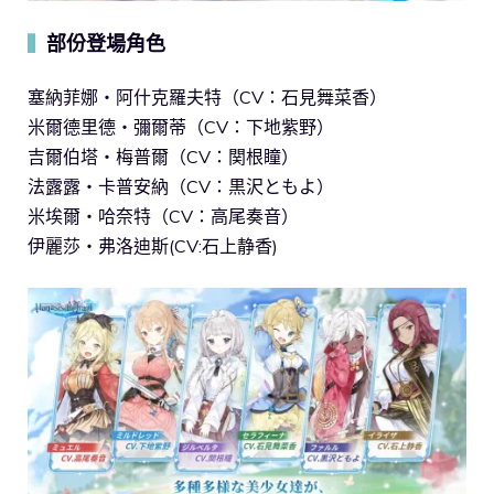
部份登場角色
▍
塞納菲娜・阿什克羅夫特（CV：石見舞菜香）
米爾德里德・彌爾蒂（CV：下地紫野）
吉爾伯塔・梅普爾（CV：関根瞳）
法露露・卡普安納（CV：黒沢ともよ）
米埃爾・哈奈特（CV：高尾奏音）
伊麗莎・弗洛迪斯(CV:石上静香)