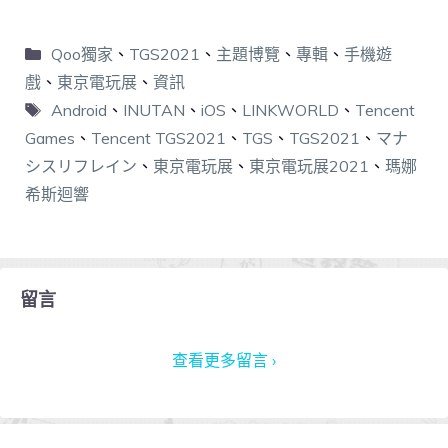
Qoo獨家
、
TGS2021
、
主題博覽
、
專輯
、
手機遊
戲
、
東京電玩展
、
資訊
Android
、
INUTAN
、
iOS
、
LINKWORLD
、
Tencent
Games
、
Tencent TGS2021
、
TGS
、
TGS2021
、
マナ
シスリフレイン
、
東京電玩展
、
東京電玩展2021
、
瑪娜
希斯迴響
留言
查看更多留言 ›