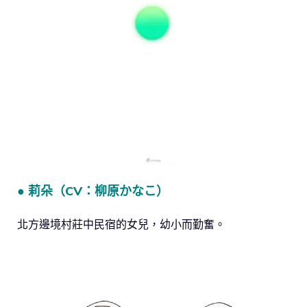
● 莉朵（CV：柳原かなこ）
北方邊境村莊中民宿的女兒，幼小而勤奮。