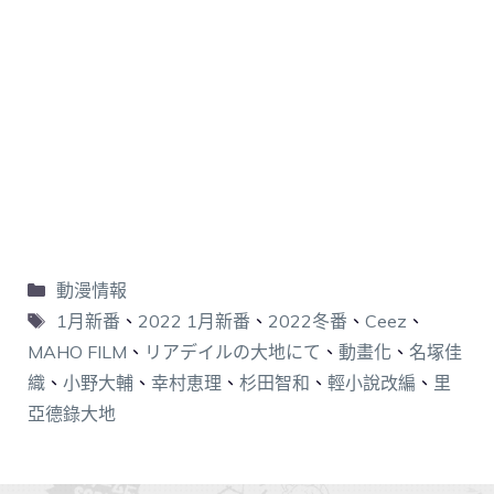
動漫情報
1月新番
、
2022 1月新番
、
2022冬番
、
Ceez
、
MAHO FILM
、
リアデイルの大地にて
、
動畫化
、
名塚佳
織
、
小野大輔
、
幸村恵理
、
杉田智和
、
輕小說改編
、
里
亞德錄大地