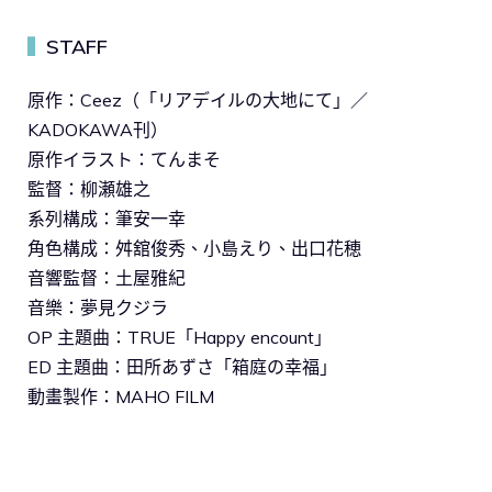
STAFF
▍
原作：Ceez（「リアデイルの大地にて」／
KADOKAWA刊）
原作イラスト：てんまそ
監督：柳瀬雄之
系列構成：筆安一幸
角色構成：舛舘俊秀、小島えり、出口花穂
音響監督：土屋雅紀
音樂：夢見クジラ
OP 主題曲：TRUE「Happy encount」
ED 主題曲：田所あずさ「箱庭の幸福」
動畫製作：MAHO FILM