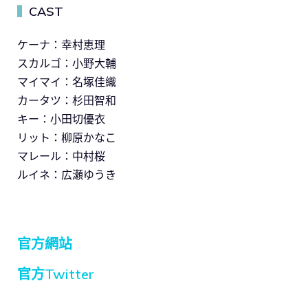
CAST
▍
ケーナ：幸村恵理
スカルゴ：小野大輔
マイマイ：名塚佳織
カータツ：杉田智和
キー：小田切優衣
リット：柳原かなこ
マレール：中村桜
ルイネ：広瀬ゆうき
官方網站
官方Twitter