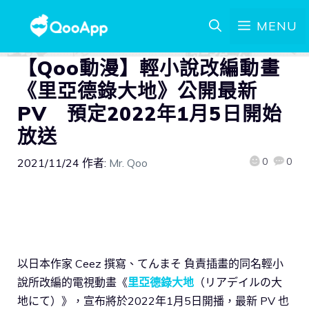
MENU
【Qoo動漫】輕小說改編動畫
《里亞德錄大地》公開最新
PV 預定2022年1月5日開始
放送
0
0
2021/11/24
作者:
Mr. Qoo
以日本作家 Ceez 撰寫、てんまそ 負責插畫的同名輕小
說所改編的電視動畫《
里亞德錄大地
（リアデイルの大
地にて）》，宣布將於2022年1月5日開播，最新 PV 也