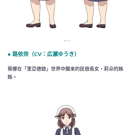
● 路依奈（CV：広瀬ゆうき）
葵娜在「里亞德錄」世界中醒來的民宿長女，莉朵的姊
姊。