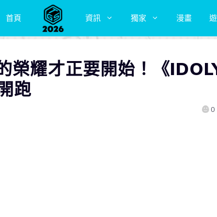
首頁
資訊
獨家
漫畫
遊
的榮耀才正要開始！《IDOL
動開跑
0