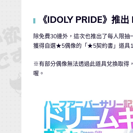
《IDOLY PRIDE》推出 
▍
除免費30連外，這次也推出了每人限抽一次
獲得自選★5偶像的「★5契約書」道具
※有部分偶像無法透過此道具兌換取得
喔。