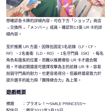
想確認各卡牌的詳細內容，可在下方「ショップ」商店
→交換所→「メンバー」成員，確認到13張 UR 卡的詳
細內容。
至於推薦 UR 方面，因隊伍固定3名前鋒（LF、CF、
RF）、2名後衛（LD、RD）、1名守門員（GK），每名
角色有擅長的位置，而難以推薦哪些 UR 卡才適合開
局。不過初期還是可選擇攻擊為主的前鋒 UR 卡，容易
削弱守門員的耐力，也更容易得分，但最終還是致力於
提升選手的能力與「團隊總合力」為上策。
遊戲概要
標題 ：プラオレ！～SMILE PRINCESS～
配信日 ：預定2022年3月15日