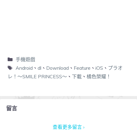
手機遊戲
Android
、
dl
、
Download
、
Feature
、
iOS
、
プラオ
レ！～SMILE PRINCESS～
、
下載
、
橘色榮耀！
留言
查看更多留言 ›