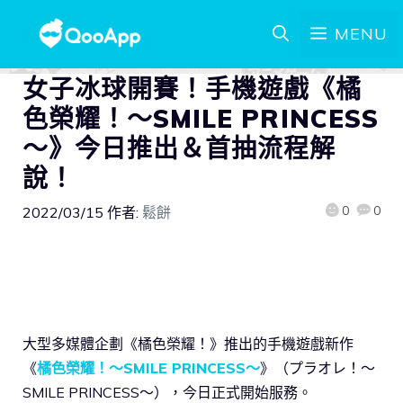
MENU
女子冰球開賽！手機遊戲《橘
色榮耀！～SMILE PRINCESS
～》今日推出＆首抽流程解
說！
0
0
2022/03/15
作者:
鬆餅
大型多媒體企劃《橘色榮耀！》推出的手機遊戲新作
《
橘色榮耀！～SMILE PRINCESS～
》（プラオレ！～
SMILE PRINCESS～），今日正式開始服務。