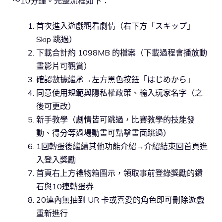
～10分鐘。完整流程如下：
首次進入遊戲觀看劇情（右下方「スキップ」
Skip 跳過）
下載合計約 1098MB 的檔案（下載過程會播放動
畫影片可觀賞）
確認數據繼承→左方黑色按鈕「はじめから」
同意使用規範與隱私權政策、輸入玩家名字（之
後可更改）
新手教學（劇情皆可跳過，比賽教學的技能發
動、得分等過場動畫可點擊畫面跳過）
1回轉蛋後繼續其他功能介紹→介紹結束回首頁進
入登入獎勵
首頁右上方禮物箱圖示，領取事前登錄獎勵的鑽
石與10連轉蛋券
20連內無抽到 UR 卡或喜愛的角色即可刪除遊戲
重新進行