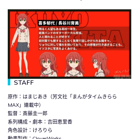
▍
STAFF
原作：はまじあき（芳文社「まんがタイムきらら
MAX」連載中）
監督：斎藤圭一郎
系列構成・劇本：吉田恵里香
角色設計：けろりら
動畫製作：CloverWorks