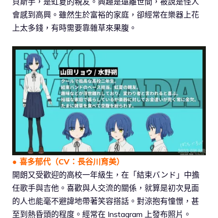
貝斯手，是虹夏的親友。興趣是遠離世間，被說是怪人
會感到高興。雖然生於富裕的家庭，卻經常在樂器上花
上太多錢，有時需要靠雜草來果腹。
●
喜多郁代
（CV：長谷川育美）
開朗又受歡迎的高校一年級生，在「結束バンド」中擔
任歌手與吉他。喜歡與人交流的關係，就算是初次見面
的人也能毫不避諱地帶著笑容搭話。對涼抱有憧憬，甚
至到熱昏頭的程度。經常在 Instagram 上發布照片。