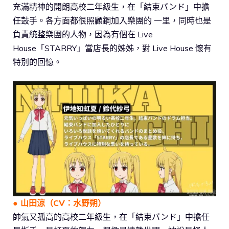
充滿精神的開朗高校二年級生，在「結束バンド」中擔
任鼓手。各方面都很照顧鋼加入樂團的 一里，同時也是
負責統整樂團的人物，因為有個在 Live
House「STARRY」當店長的姊姊，對 Live House 懷有
特別的回憶。
●
山田涼
（CV：水野朔）
帥氣又孤高的高校二年級生，在「結束バンド」中擔任