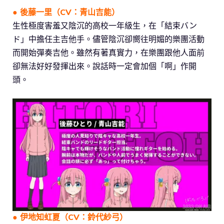
●
後藤一里（CV：青山吉能）
生性極度害羞又陰沉的高校一年級生，在「結束バン
ド」中擔任主吉他手。儘管陰沉卻嚮往明媚的樂團活動
而開始彈奏吉他。雖然有著真實力，在樂團跟他人面前
卻無法好好發揮出來。說話時一定會加個「啊」作開
頭。
●
伊地知虹夏
（CV：鈴代紗弓）