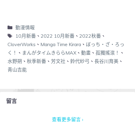
動漫情報
10月新番
、
2022 10月新番
、
2022秋番
、
CloverWorks
、
Manga Time Kirara
、
ぼっち・ざ・ろっ
く！
、
まんがタイムきららMAX
、
動畫
、
孤獨搖滾！
、
水野朔
、
秋季新番
、
芳文社
、
鈴代紗弓
、
長谷川育美
、
青山吉能
留言
查看更多留言 ›