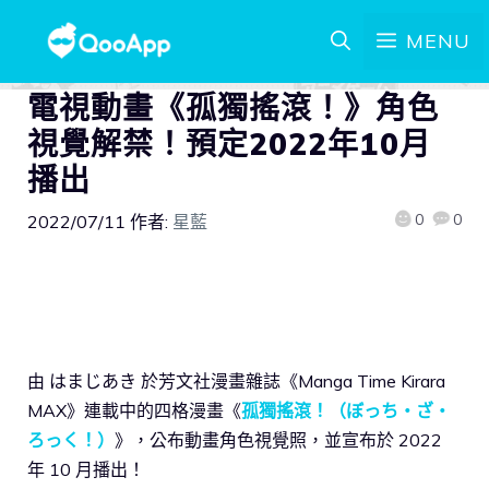
MENU
電視動畫《孤獨搖滾！》角色
視覺解禁！預定2022年10月
播出
0
0
2022/07/11
作者:
星藍
由 はまじあき 於芳文社漫畫雜誌《Manga Time Kirara
MAX》連載中的四格漫畫《
孤獨搖滾！（ぼっち・ざ・
ろっく！）
》，公布動畫角色視覺照，並宣布於 2022
年 10 月播出！