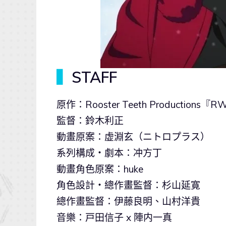
▍
STAFF
原作：Rooster Teeth Producti
監督：鈴木利正
動畫原案：虚淵玄（ニトロプラス）
系列構成・劇本：冲方丁
動畫角色原案：huke
角色設計・總作畫監督：杉山延寛
總作畫監督：伊藤良明、山村洋貴
音樂：戸田信子 x 陣内一真