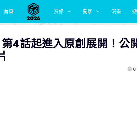
首頁
資訊
獨家
漫畫
遊
》第4話起進入原創展開！公
片
0