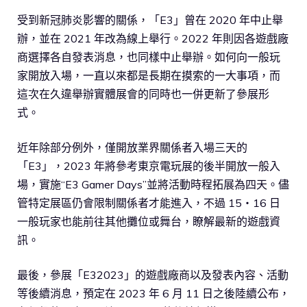
受到新冠肺炎影響的關係，「E3」曾在 2020 年中止舉
辦，並在 2021 年改為線上舉行。2022 年則因各遊戲廠
商選擇各自發表消息，也同樣中止舉辦。如何向一般玩
家開放入場，一直以來都是長期在摸索的一大事項，而
這次在久違舉辦實體展會的同時也一併更新了參展形
式。
近年除部分例外，僅開放業界關係者入場三天的
「E3」，2023 年將參考東京電玩展的後半開放一般入
場，實施“E3 Gamer Days”並將活動時程拓展為四天。儘
管特定展區仍會限制關係者才能進入，不過 15・16 日
一般玩家也能前往其他攤位或舞台，瞭解最新的遊戲資
訊。
最後，參展「E32023」的遊戲廠商以及發表內容、活動
等後續消息，預定在 2023 年 6 月 11 日之後陸續公布，