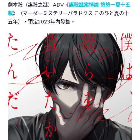
劇本殺（謀殺之謎）ADV《
謀殺謎案悖論 悠悠一夏十五
載
》（マーダーミステリーパラドクス このひと夏の十
五年），預定2023年內發售。