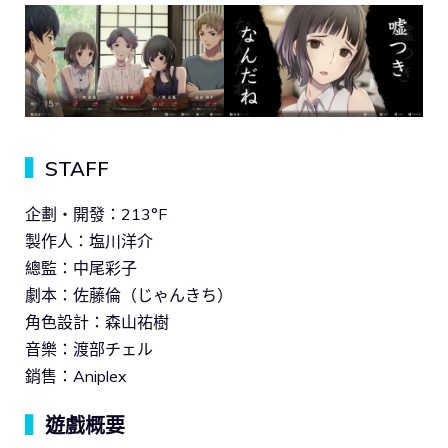
▍
STAFF
企劃・開發：213°F
製作人：塩川洋介
總監：中尾彩子
劇本：佐藤倫（じゃんきち）
角色設計：森山祐樹
音樂：渡部チェル
銷售：Aniplex
▍
遊戲概要