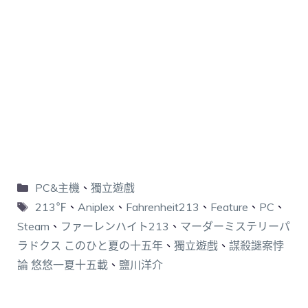
PC&主機
、
獨立遊戲
213℉
、
Aniplex
、
Fahrenheit213
、
Feature
、
PC
、
Steam
、
ファーレンハイト213
、
マーダーミステリーパ
ラドクス このひと夏の十五年
、
獨立遊戲
、
謀殺謎案悖
論 悠悠一夏十五載
、
鹽川洋介