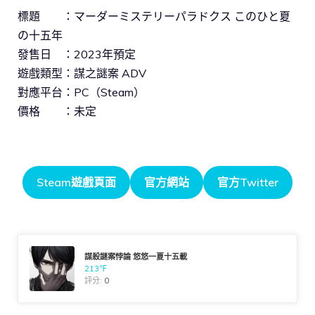
標題 ：マーダーミステリーパラドクス このひと夏
の十五年
發售日 ：2023年預定
遊戲類型：謀之謎案 ADV
對應平台：PC（Steam）
價格 ：未定
Steam遊戲頁面
官方網站
官方Twitter
謀殺謎案悖論 悠悠一夏十五載
213℉
評分:
0