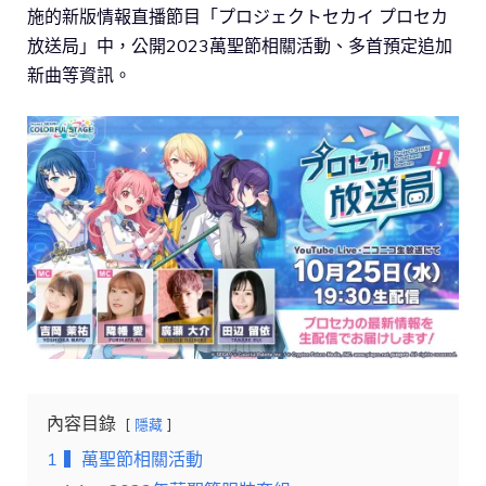
施的新版情報直播節目「プロジェクトセカイ プロセカ
放送局」中，公開2023萬聖節相關活動、多首預定追加
新曲等資訊。
內容目錄
隱藏
1
▍萬聖節相關活動