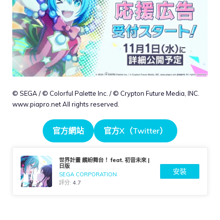
© SEGA / © Colorful Palette Inc. / © Crypton Future Media, INC.
www.piapro.net All rights reserved.
官方網站
官方X（Twitter）
世界計畫 繽紛舞台！ feat. 初音未來 |
日版
安裝
SEGA CORPORATION
評分:
4.7