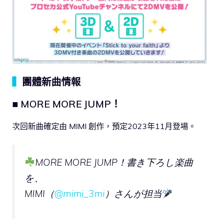
▍
團體新曲情報
■ MORE MORE JUMP！
次回新曲確定由 MIMI 創作，預定2023年11月登場。
MORE MORE JUMP！書き下ろし楽曲
を、
MIMI（
@mimi_3mi
）さんが担当