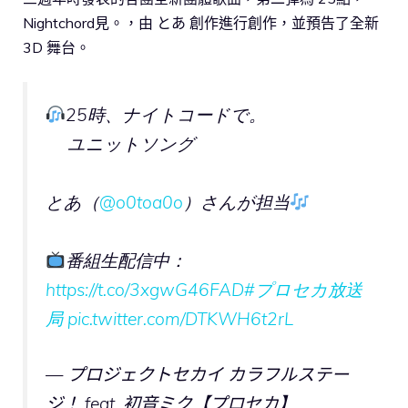
Nightchord見。，由 とあ 創作進行創作，並預告了全新
3D 舞台。
25時、ナイトコードで。
ユニットソング
とあ（
@o0toa0o
）さんが担当
番組生配信中：
https://t.co/3xgwG46FAD
#プロセカ放送
局
pic.twitter.com/DTKWH6t2rL
— プロジェクトセカイ カラフルステー
ジ！ feat. 初音ミク【プロセカ】