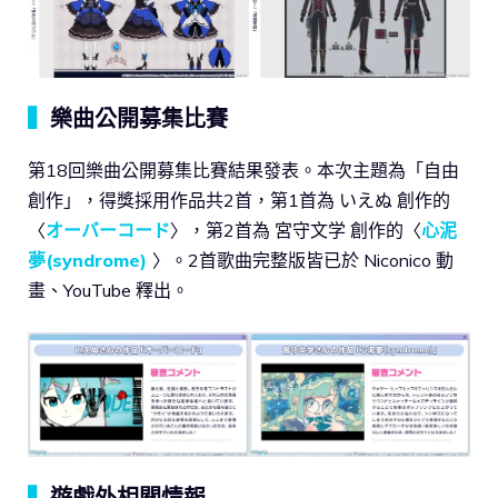
▍
樂曲公開募集比賽
第18回樂曲公開募集比賽結果發表。本次主題為「自由
創作」，得獎採用作品共2首，第1首為 いえぬ 創作的
〈
オーバーコード
〉，第2首為 宮守文学 創作的〈
心泥
夢(syndrome)
〉。2首歌曲完整版皆已於 Niconico 動
畫、YouTube 釋出。
▍
遊戲外相關情報