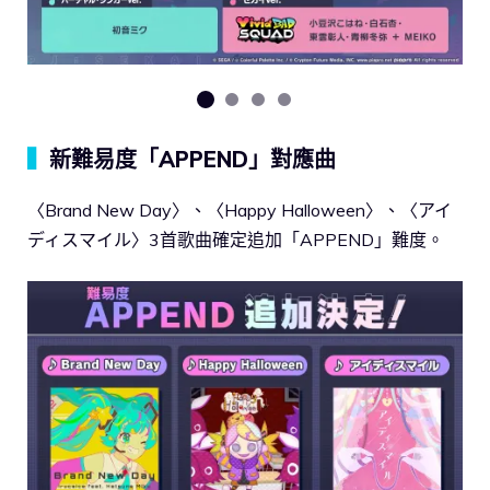
▍
新難易度「APPEND」對應曲
〈Brand New Day〉、〈Happy Halloween〉、〈アイ
ディスマイル〉3首歌曲確定追加「APPEND」難度。