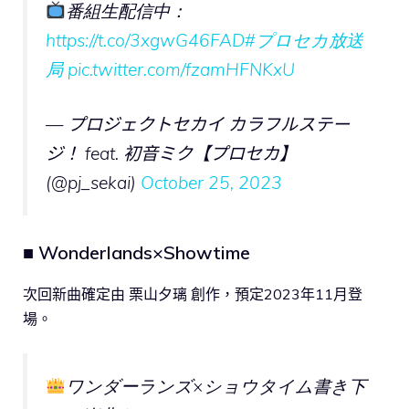
番組生配信中：
https://t.co/3xgwG46FAD
#プロセカ放送
局
pic.twitter.com/fzamHFNKxU
— プロジェクトセカイ カラフルステー
ジ！ feat. 初音ミク【プロセカ】
(@pj_sekai)
October 25, 2023
■ Wonderlands×Showtime
次回新曲確定由 栗山夕璃 創作，預定2023年11月登
場。
ワンダーランズ×ショウタイム書き下