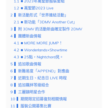
1.1
■ 2023年萬聖節服裝套組
1.2
■ 萬聖節2023 Live
2
▍新活動形式「世界連結活動」
2.1
■ 新功能「3DMV Another Cut」
3
▍附 3DMV 的活動新曲確定製作 2DMV
4
▍團體新曲情報
4.1
■ MORE MORE JUMP！
4.2
■ Wonderlands×Showtime
4.3
■ 25點，Nightchord見。
5
▍追加歌曲情報
6
▍新難易度「APPEND」對應曲
7
▍近期生日、紀念日 LIVE 時程
8
▍追加羈絆等級組合
9
▍三麗鷗明星合作
10
▍期間限定招募復刻相關情報
11
▍服裝公開募集比賽