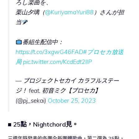
ろし楽曲を、
栗山夕璃（
@KuriyamaYuri88
）さんが担
当
番組生配信中：
https://t.co/3xgwG46FAD
#プロセカ放送
局
pic.twitter.com/KcdEdt2lIP
— プロジェクトセカイ カラフルステー
ジ！ feat. 初音ミク【プロセカ】
(@pj_sekai)
October 25, 2023
■ 25點，Nightchord見。
三週年時發表的各團全新團體歌曲，第二彈為 25點，