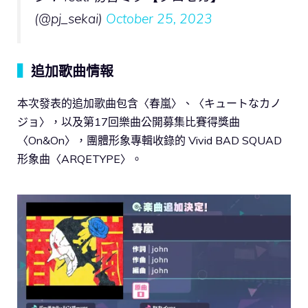
(@pj_sekai)
October 25, 2023
▍
追加歌曲情報
本次發表的追加歌曲包含〈春嵐〉、〈キュートなカノ
ジョ〉，以及第17回樂曲公開募集比賽得獎曲
〈On&On〉，團體形象專輯收錄的 Vivid BAD SQUAD
形象曲〈ARQETYPE〉。