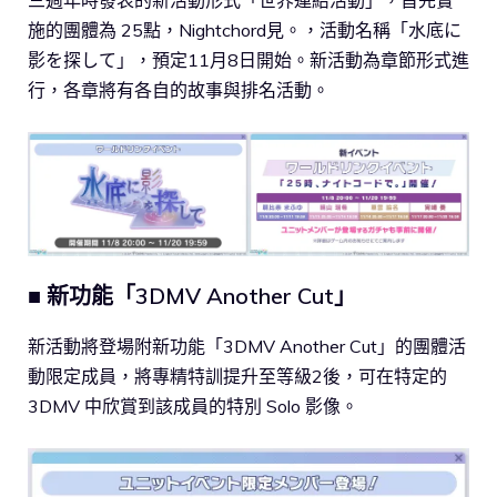
施的團體為 25點，Nightchord見。，活動名稱「水底に
影を探して」，預定11月8日開始。新活動為章節形式進
行，各章將有各自的故事與排名活動。
■ 新功能「3DMV Another Cut」
新活動將登場附新功能「3DMV Another Cut」的團體活
動限定成員，將專精特訓提升至等級2後，可在特定的
3DMV 中欣賞到該成員的特別 Solo 影像。