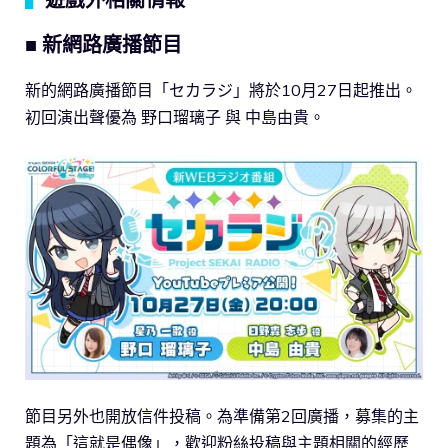
■ 新網路廣播節目
新的網路廣播節目「セカラジ」將於10月27日起推出。
初回演出聲優為 野口瑠璃子 與 中島由貴。
節目另外也開放信件投稿。為準備第2回廣播，募集的主
題為「這就是偶像」，歡迎粉絲投稿與主題相關的經歷