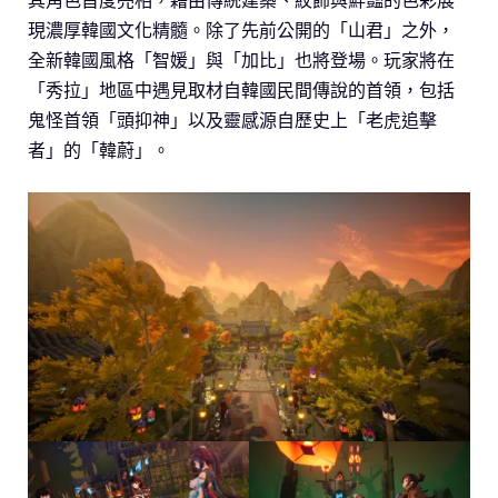
其角色首度亮相，藉由傳統建築、紋飾與鮮豔的色彩展
現濃厚韓國文化精髓。除了先前公開的「山君」之外，
全新韓國風格「智媛」與「加比」也將登場。玩家將在
「秀拉」地區中遇見取材自韓國民間傳說的首領，包括
鬼怪首領「頭抑神」以及靈感源自歷史上「老虎追擊
者」的「韓蔚」。