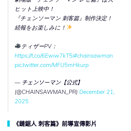
ヒット上映中！
『チェンソーマン 刺客篇』制作決定！
続報をお楽しみに！
ティザーPV：
https://t.co/6Ewiw7kT5i
#chainsawman
pic.twitter.com/MFU5mHkurp
— チェンソーマン【公式】
(@CHAINSAWMAN_PR)
December 21,
2025
▍
《鏈鋸人 刺客篇》前導宣傳影片