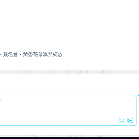
、
簽名會
、
薰香花朵凜然綻放