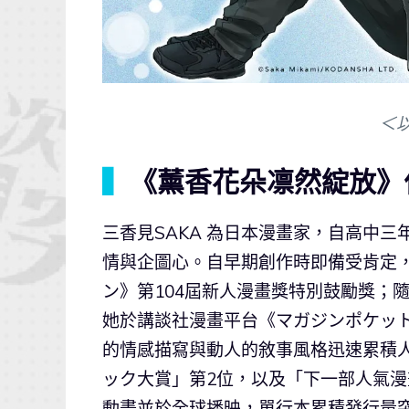
＜
▍
《薰香花朵凛然綻放》作
三香見SAKA 為日本漫畫家，自高中
情與企圖心。自早期創作時即備受肯定
ン》第104屆新人漫畫獎特別鼓勵獎；
她於講談社漫畫平台《マガジンポケッ
的情感描寫與動人的敘事風格迅速累積人
ック大賞」第2位，以及「下一部人氣漫畫
動畫並於全球播映，單行本累積發行量