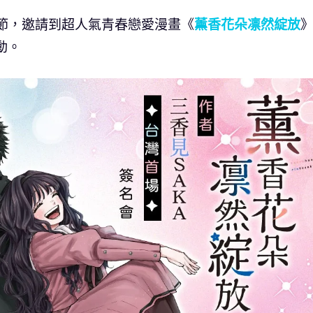
漫節，邀請到超人氣青春戀愛漫畫《
薰香花朵凛然綻放
動。