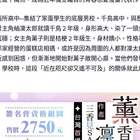
兩所高中─集結了笨蛋學生的底層男校‧千鳥高中，與
男主角紬凜太郎就讀千鳥２年級，身形高大、染了一頭
沉穩；女主角薰子則是桔梗２年級生，身材嬌小、性格
郎家經營的蛋糕店相遇，或許是因為周圍的人都對凜太
近感到困惑，但漸漸地開始對薰子敞開心扉。當他們發
」學校時，這段「近在咫尺卻又遙不可及」的關係就此