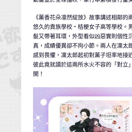
《薰香花朵凛然綻放》故事講述相鄰的
悠久的貴族學校‧桔梗女子高等學校。
髮又帶著耳環，外型看似凶惡實則個性
真，成績優異卻不拘小節。兩人在凜太
感到畏懼，凜太郎起初對薰子坦率地接
彼此竟就讀於這兩所水火不容的「對立
開！