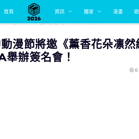
首頁
資訊
獨家
漫畫
遊
台中動漫節將邀《薰香花朵凛然
KA舉辦簽名會！
0