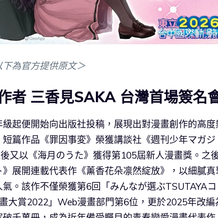
以下為官方提供原文＞
者 三香見SAKA 台灣首場簽名
三年級起便開始向出版社投稿，展現出對漫畫創作的高度
，短篇作品《罪因事変》榮獲講談社《週刊少年マガジ
隨後又以《海月のうた》獲得第105屆新人漫畫獎。之
ト》展開連載代表作《薰香花朵凛然綻放》，以細膩真
氣。該作不僅榮獲第6回「みんなが選ぶTSUTAYAコ
大賞2022」Web漫畫部門第6位，更於2025年改編
突破千萬冊，成為近年備受矚目的青春戀愛漫畫代表作