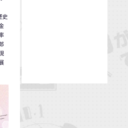
歷史
金
率
郎
現
展