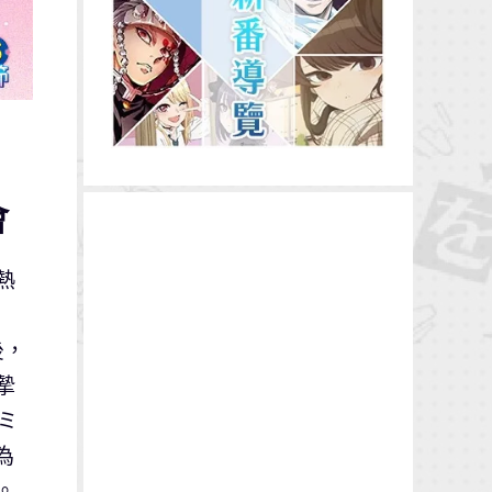
會
熱
後，
摯
ミ
為
。