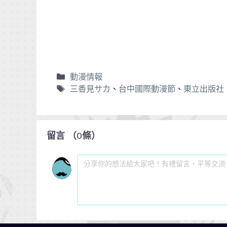
動漫情報
三香見サカ
、
台中國際動漫節
、
東立出版社
留言
（
0
條）