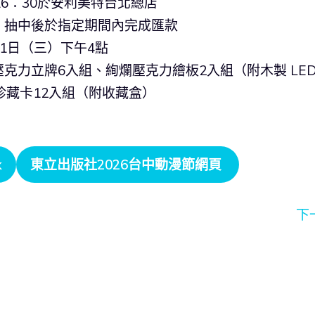
6：30於安利美特台北總店
，抽中後於指定期間內完成匯款
11日（三）下午4點
力立牌6入組、絢爛壓克力繪板2入組（附木製 LED
珍藏卡12入組（附收藏盒）
k
東立出版社2026台中動漫節網頁
下