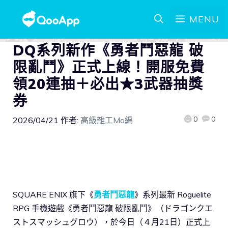
MENU
DQ系列新作《勇者鬥惡龍 破
限亂鬥》正式上線！開服免費
領20連抽＋必出★3武器抽獎
券
0
0
2026/04/21
作者:
高級雜工Mo編
SQUARE ENIX 旗下《
勇者鬥惡龍
》系列最新 Roguelite
RPG 手機遊戲《勇者鬥惡龍 破限亂鬥》（ドラゴンクエ
ストスマッシュグロウ），於今日（４月21日）正式上