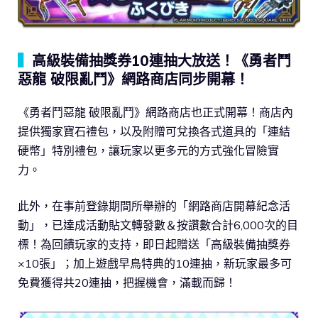
▍
高級裝備抽獎券10連抽大放送！《勇者鬥
惡龍 破限亂鬥》網路商店同步開幕！
《勇者鬥惡龍 破限亂鬥》網路商店也正式開幕！商店內
提供獨家寶石禮包，以及附贈可兌換各式道具的「連結
硬幣」特別禮包，讓玩家以更多元的方式強化冒險實
力。
此外，在事前登錄期間所舉辦的「網路商店開幕紀念活
動」，已達成活動貼文轉發數＆按讚數合計6,000次的目
標！為回饋玩家的支持，即日起贈送「高級裝備抽獎券
×10張」；加上遊戲早鳥特典的10連抽，新玩家最多可
免費獲得共20連抽，把握機會，滿載而歸！