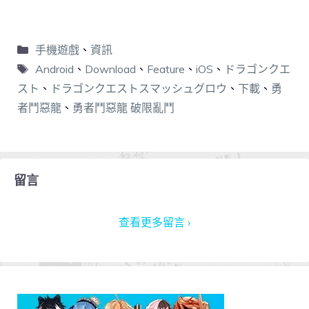
手機遊戲
、
資訊
Android
、
Download
、
Feature
、
iOS
、
ドラゴンクエ
スト
、
ドラゴンクエストスマッシュグロウ
、
下載
、
勇
者鬥惡龍
、
勇者鬥惡龍 破限亂鬥
留言
查看更多留言 ›