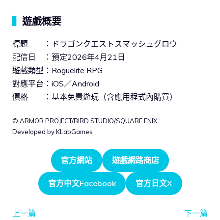
▍
遊戲概要
標題 ：ドラゴンクエストスマッシュグロウ
配信日 ：預定2026年4月21日
遊戲類型：Roguelite RPG
對應平台：iOS／Android
價格 ：基本免費遊玩（含應用程式內購買）
© ARMOR PROJECT/BIRD STUDIO/SQUARE ENIX
Developed by KLabGames
官方網站
遊戲網路商店
官方中文Facebook
官方日文X
上一篇
下一篇