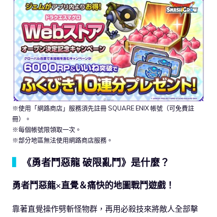
※使用「網路商店」服務須先註冊 SQUARE ENIX 帳號（可免費註
冊）。
※每個帳號限領取一次。
※部分地區無法使用網路商店服務。
▍
《勇者鬥惡龍 破限亂鬥》是什麼？
勇者鬥惡龍×直覺＆痛快的地圖戰鬥遊戲！
靠著直覺操作劈斬怪物群，再用必殺技來將敵人全部擊