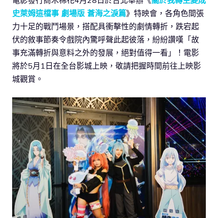
史萊姆這檔事 劇場版 蒼海之淚篇
》特映會，各角色間張
力十足的戰鬥場景，搭配具衝擊性的劇情轉折，跌宕起
伏的敘事節奏令戲院內驚呼聲此起彼落，紛紛讚嘆「故
事充滿轉折與意料之外的發展，絕對值得一看」！電影
將於5月1日在全台影城上映，敬請把握時間前往上映影
城觀賞。