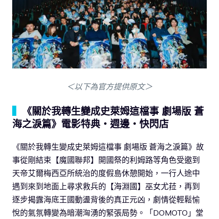
＜以下為官方提供原文＞
▍
《關於我轉生變成史萊姆這檔事 劇場版 蒼
海之淚篇》電影特典・週邊・快閃店
《關於我轉生變成史萊姆這檔事 劇場版 蒼海之淚篇》故
事從剛結束【魔國聯邦】開國祭的利姆路等角色受邀到
天帝艾爾梅西亞所統治的度假島休憩開始，一行人途中
遇到來到地面上尋求救兵的【海淵國】巫女尤菈，再到
逐步揭露海底王國動盪背後的真正元凶，劇情從輕鬆愉
悅的氣氛轉變為暗潮洶湧的緊張局勢。「DOMOTO」堂