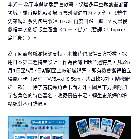
本光一 為了本劇場版驚喜獻聲，睽違多年重返動畫配音
領域，並首度挑戰劇場版原創關鍵角色。另外，《轉生
史萊姆》系列御用歌姬 TRUE 再度回歸，繼 TV 動畫後
獻唱本次劇場版主題曲《ユートピア（暫譯：Utopia，
烏托邦）》。
為了回饋與感謝粉絲支持，木棉花也取得日方授權，採
用日本第二週特典設計，作為台灣上映首週特典，凡於5
月1日至5月7日期間至上映影城購票，即有機會獲得拍立
得風小卡（尺寸：W5.4xH8.5cm，共四款設計，隨機贈
送一款），除了有精緻角色卡面之外，圖片下方還附加
了各角色的特色簽名，收藏價值十足，轉生史萊姆的粉
絲絕對不可錯過。