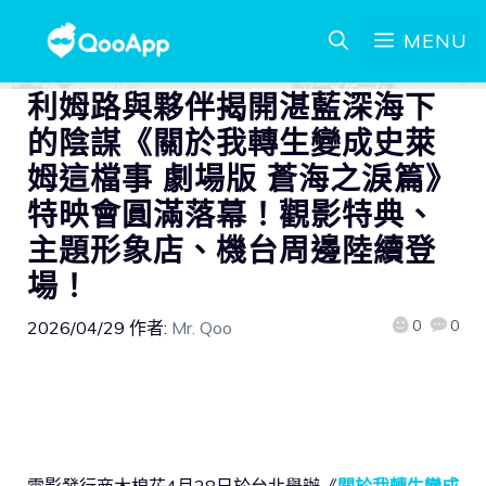
MENU
利姆路與夥伴揭開湛藍深海下
的陰謀《關於我轉生變成史萊
姆這檔事 劇場版 蒼海之淚篇》
特映會圓滿落幕！觀影特典、
主題形象店、機台周邊陸續登
場！
0
0
2026/04/29
作者:
Mr. Qoo
電影發行商木棉花4月28日於台北舉辦《
關於我轉生變成