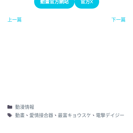
動畫官方網站
官方X
上一篇
下一篇
動漫情報
動畫
、
愛情接合器
、
最富キョウスケ
、
電撃デイジー