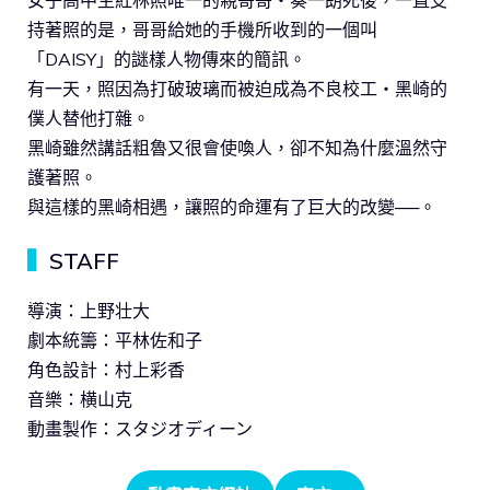
持著照的是，哥哥給她的手機所收到的一個叫
「DAISY」的謎樣人物傳來的簡訊。
有一天，照因為打破玻璃而被迫成為不良校工・黑崎的
僕人替他打雜。
黑崎雖然講話粗魯又很會使喚人，卻不知為什麼溫然守
護著照。
與這樣的黑崎相遇，讓照的命運有了巨大的改變──。
▍
STAFF
導演：上野壮大
劇本統籌：平林佐和子
角色設計：村上彩香
音樂：横山克
動畫製作：スタジオディーン