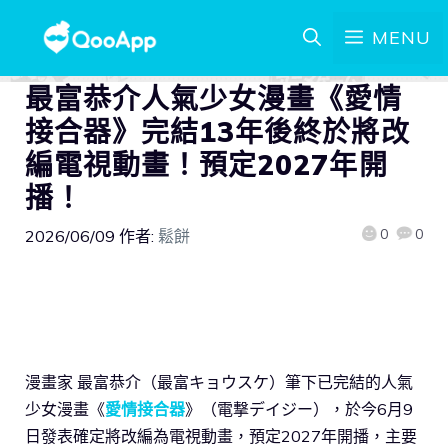
MENU
最富恭介人氣少女漫畫《愛情
接合器》完結13年後終於將改
編電視動畫！預定2027年開
播！
0
0
2026/06/09
作者:
鬆餅
漫畫家 最富恭介（最富キョウスケ）筆下已完結的人氣
少女漫畫《
愛情接合器
》（電撃デイジー），於今6月9
日發表確定將改編為電視動畫，預定2027年開播，主要