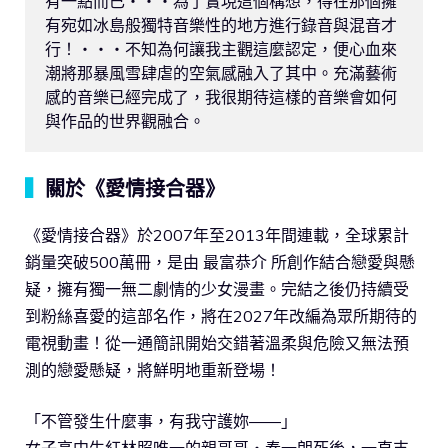
有一點而已・・・為了實現這個構想，得在那個擁
有宛如冰島般獨特音樂性的地方進行錄音與混音才
行！・・・不知為何讓我主觀這麼認定，便心血來
潮將那暴風雪肆虐的空氣感融入了其中。充滿藝術
感的音樂已經完成了，我很期待這樣的音樂會如何
與作品的世界觀融合。
▍
關於《愛情接合器》
《愛情接合器》於2007年至2013年間連載，全球累計
銷量突破500萬冊，是由 最富恭介 所創作結合戀愛與懸
疑，擁有獨一無二劇情的少女漫畫。完結之後仍持續受
到粉絲喜愛的這部名作，將在2027年改編為眾所期待的
電視動畫！從一通簡訊開始交錯著溫柔與危險又無法預
測的戀愛懸疑，將鮮明地重新登場！
「不管發生什麼事，有我守護妳――」
女子高中生紅林照唯一的親哥哥・奏一朗死後，一直支