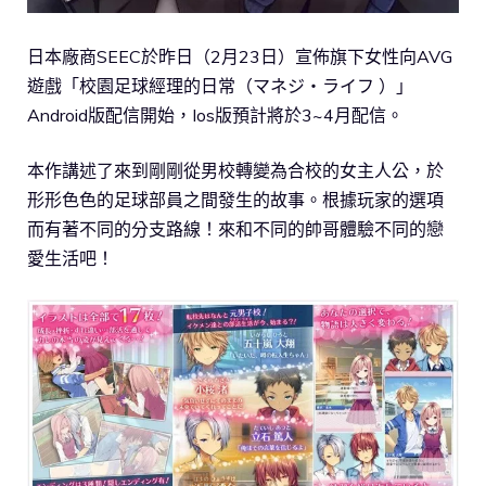
日本廠商SEEC於昨日（2月23日）宣佈旗下女性向AVG
遊戲「校園足球經理的日常（マネジ・ライフ ）」
Android版配信開始，Ios版預計將於3~4月配信。
本作講述了來到剛剛從男校轉變為合校的女主人公，於
形形色色的足球部員之間發生的故事。根據玩家的選項
而有著不同的分支路線！來和不同的帥哥體驗不同的戀
愛生活吧！