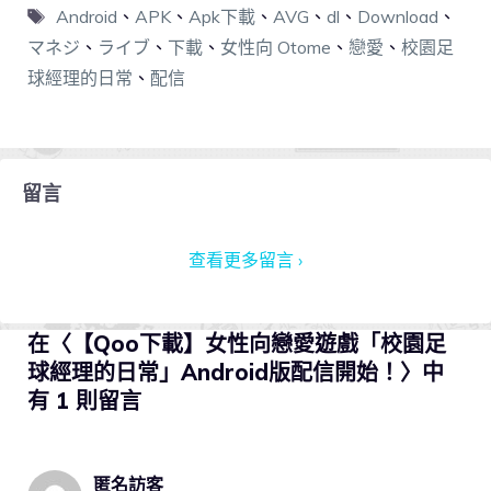
Android
、
APK
、
Apk下載
、
AVG
、
dl
、
Download
、
マネジ
、
ライブ
、
下載
、
女性向 Otome
、
戀愛
、
校園足
球經理的日常
、
配信
留言
查看更多留言 ›
在〈【Qoo下載】女性向戀愛遊戲「校園足
球經理的日常」Android版配信開始！〉中
有 1 則留言
匿名訪客