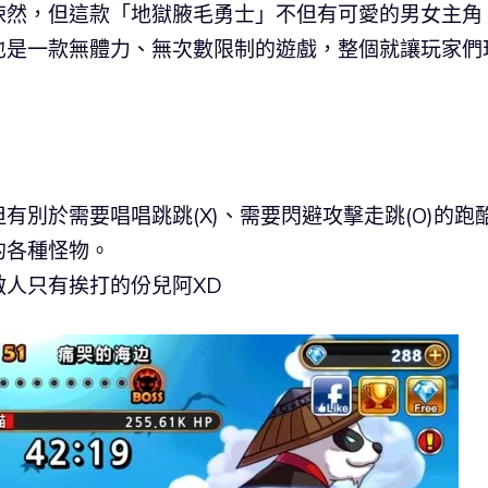
悚然，但這款「地獄腋毛勇士」不但有可愛的男女主角
也是一款無體力、無次數限制的遊戲，整個就讓玩家們
別於需要唱唱跳跳(X)、需要閃避攻擊走跳(O)的跑
的各種怪物。
人只有挨打的份兒阿XD