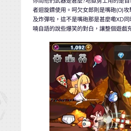
你問他們武器是甚麼?地獄勇士用的是自己鋼
者迴旋鏢使用。呵欠女郎則是嘴砲(O)攻
及炸彈啦，這不是嘴砲那是甚麼嘞XD
喃自語的說些爆笑的對白，讓整個遊戲