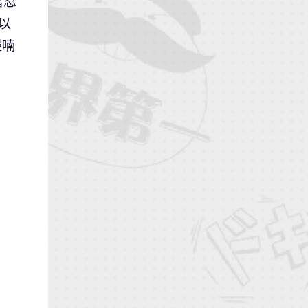
當忍
以
邊喃