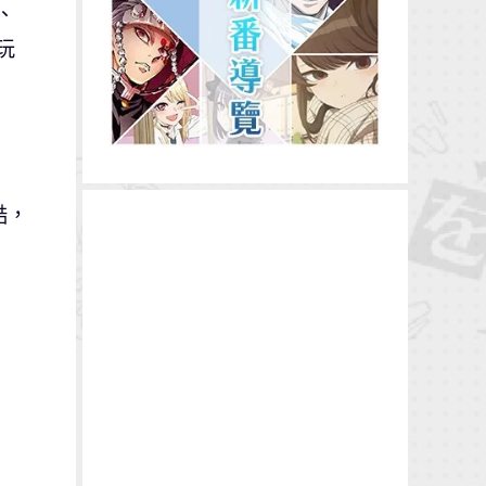
、
玩
酷，