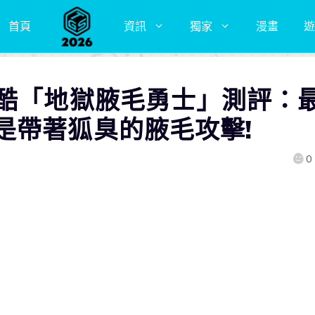
首頁
資訊
獨家
漫畫
遊
跑酷「地獄腋毛勇士」測評：
是帶著狐臭的腋毛攻擊!
0