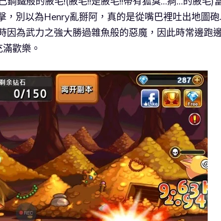
鐵般的腋毛!(腋毛!!是腋毛!!帶有狐臭…痾…的腋毛)
擊，別以為Henry亂掰阿，真的是從嘴巴裡吐出地圖砲
同時因為武力之強大勝過雜魚般的惡魔，因此時常邊跑
充滿歡樂。