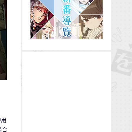
需用
過合