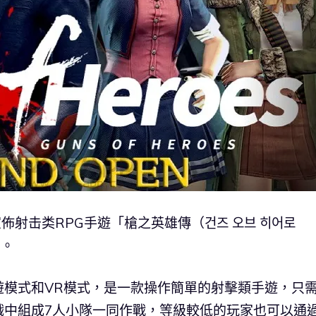
日）宣佈射击类RPG手遊「槍之英雄傳（건즈 오브 히어로
架。
遊模式和VR模式，是一款操作簡單的射擊類手遊，只
戲中組成7人小隊一同作戰，等級較低的玩家也可以通