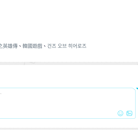
之英雄傳
、
韓國遊戲
、
건즈 오브 히어로즈