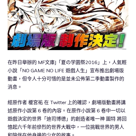
在昨日舉辦的 MF文庫J「夏の学園祭2016」上，人氣輕
小說「NO GAME NO LIFE 遊戲人生」宣布推出劇場版
動畫，但令人十分可惜的是並未公佈第二季動畫製作的
消息。
經原作者 榎宮祐 在 Twitter 上的確認，劇場版動畫將講
述原作小說第 6 卷的內容。在原作小說第 6 卷中一切以
遊戲決定的世界「迪司博德」的創造者唯一神 圖特 將回
憶起六千年前慘烈的世界大戰中，一位挑戰世界的男人
和陪伴在他身邊的少女的故事。