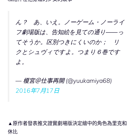
ん？ あ、いえ。ノーゲーム・ノーライ
フ劇場版は、告知絵を見ての通り――っ
てそうか。区別つきにくいのか； リ
クとシュヴィですよ。つまり６巻です
よ。
— 榎宮＠仕事再開 (@yuukamiya68)
2016年7月17日
▲原作者發表推文證實劇場版決定繪中的角色為里克和
休比