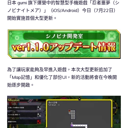
日本 gumi 旗下運營中的智慧型手機遊戲「忍者噩夢（シ
ノビナイトメア）」（iOS/Android）今日（7月22日）
開始實施首個大型更新。
為了讓玩家能夠及早進入遊戲，本次大型更新追加了
「Map記憶」和優化了部份UI，新的活動將會在今晚開
始逐步開啟。