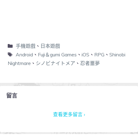
手機遊戲
、
日本遊戲
Android
、
Fuji＆gumi Games
、
iOS
、
RPG
、
Shinobi
Nightmare
、
シノビナイトメア
、
忍者噩夢
留言
查看更多留言 ›