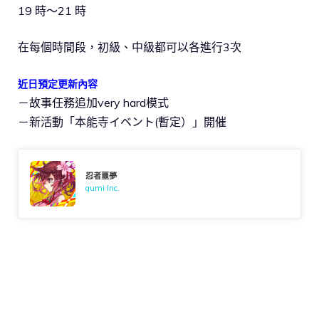
19 時～21 時
在每個時間段，初級、中級都可以各進行3次
近日預定更新內容
－故事任務追加very hard模式
－新活動「本能寺イベント(暫定）」開催
忍者噩夢
gumi Inc.