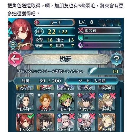
把角色送還取得。啊，加朋友也有5條羽毛，將來會有更
多途徑獲得吧？