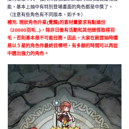
能，基本上抽中有特別登場畫面的角色都是中獎了。
（注意有些角色有不同版本，如チキ）
補充: 現狀角色升星(覺醒)的素材量要求有點過份
（20000羽毛…)，除非日後有活動和其他途徑取得羽
毛，否則基本是不可能任務。因此，大家在刷首抽時還
是以５星的角色作最終目標吧，有多餘的時間可以再從
中選出強力的角色。