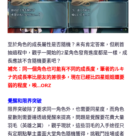
至於角色的成長屬性是否隨機？未有肯定答案，但刷首
抽過程中，觀乎一開始的2星角色發育進度都是一樣，成
長應該不含隨機要素吧？
補充：同一個角色也可能有不同的成長度，筆者的ルキ
ナ的成長率比朋友的差很多，現在已經比四星姐姐還要
弱的程度，唉…ORZ
覺醒和限界突破
限界突破除了要求同一角色外，也需要同星度，而角色
星數則需要邊透過覺醒來提高，問題是覺醒要花費大量
羽毛（英雄之翼），觀乎現狀，這些羽毛的入手途徑只
有定期點擊主畫面大堂角色隨機獲得，挑戰鬥技場或者