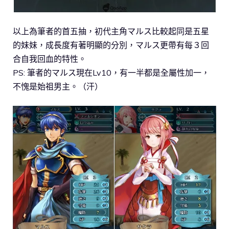
以上為筆者的首五抽，初代主角マルス比較起同是五星
的妹妹，成長度有著明顯的分別，マルス更帶有每３回
合自我回血的特性。
PS: 筆者的マルス現在Lv10，有一半都是全屬性加一，
不愧是始祖男主。（汗）