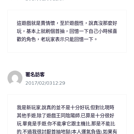
這遊戲就是賣情懷，至於遊戲性，說真沒那麼好
玩，基本上就刷個首抽，回憶一下自己小時候喜
歡的角色，老玩家表示只能回憶一下。
匿名訪客
2017/02/0312:29
我是新玩家,說真的並不是十分好玩,但對比現時
其他手遊,除了遊戲王同陰陽師,已萛是十分很好
玩,畢竟是手遊,你不能拿它跟主機比,那是不能比
的,不過我很討厭首抽地獄(本人運氣負值),如果有