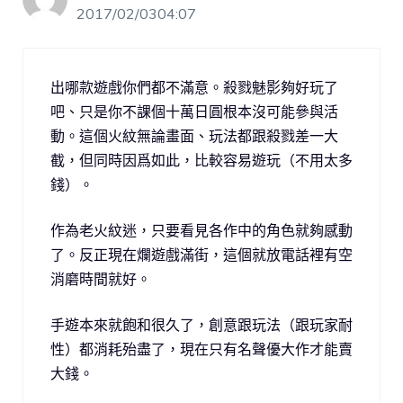
2017/02/0304:07
出哪款遊戲你們都不滿意。殺戮魅影夠好玩了
吧、只是你不課個十萬日圓根本沒可能參與活
動。這個火紋無論畫面、玩法都跟殺戮差一大
截，但同時因爲如此，比較容易遊玩（不用太多
錢）。
作為老火紋迷，只要看見各作中的角色就夠感動
了。反正現在爛遊戲滿街，這個就放電話裡有空
消磨時間就好。
手遊本來就飽和很久了，創意跟玩法（跟玩家耐
性）都消耗殆盡了，現在只有名聲優大作才能賣
大錢。