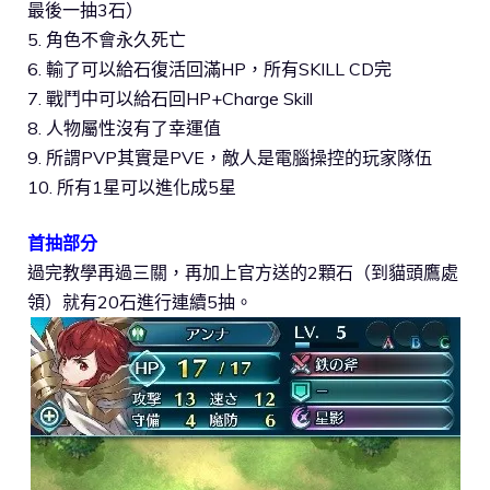
最後一抽3石）
5. 角色不會永久死亡
6. 輸了可以給石復活回滿HP，所有SKILL CD完
7. 戰鬥中可以給石回HP+Charge Skill
8. 人物屬性沒有了幸運值
9. 所謂PVP其實是PVE，敵人是電腦操控的玩家隊伍
10. 所有1星可以進化成5星
首抽部分
過完教學再過三關，再加上官方送的2顆石（到貓頭鷹處
領）就有20石進行連續5抽。