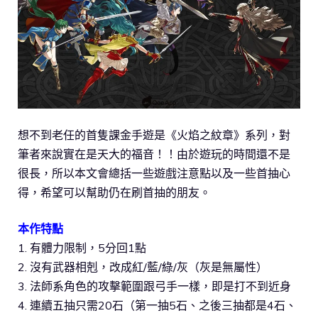
想不到老任的首隻課金手遊是《火焰之紋章》系列，對
筆者來說實在是天大的福音！！由於遊玩的時間還不是
很長，所以本文會總括一些遊戲注意點以及一些首抽心
得，希望可以幫助仍在刷首抽的朋友。
本作特點
1. 有體力限制，5分回1點
2. 沒有武器相剋，改成紅/藍/綠/灰（灰是無屬性）
3. 法師系角色的攻擊範圍跟弓手一樣，即是打不到近身
4. 連續五抽只需20石（第一抽5石、之後三抽都是4石、