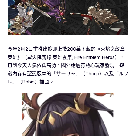
今年2月2日甫推出旋即上衝200萬下載的《火焰之紋章
英雄》（聖火降魔錄 英雄雲集, Fire Emblem Heros），
直到今天人氣依舊高勢。國外論壇有熱心玩家發現，遊
戲內存有聖誕版本的「サーリャ」（Tharja）以及「ルフ
レ」（Robin）插圖。