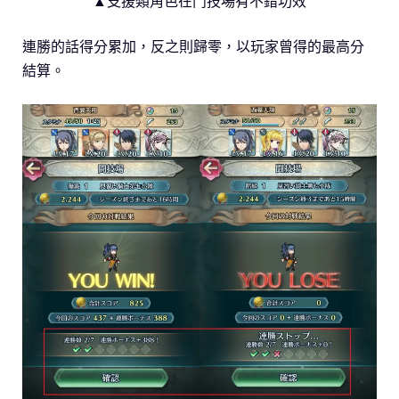
▲支援類角色在鬥技場有不錯功效
連勝的話得分累加，反之則歸零，以玩家曾得的最高分
結算。