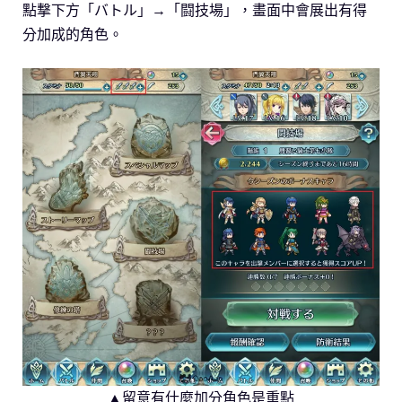
點撃下方「バトル」→「闘技場」，畫面中會展出有得
分加成的角色。
▲留意有什麼加分角色是重點