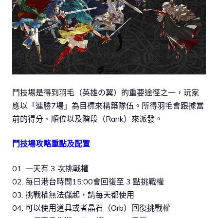
鬥技場是得到羽毛（英雄の翼）的重要途徑之一，玩家
應以「連勝7場」為目標來構築隊伍。所得羽毛會跟據當
前的得分、順位以及階段（Rank）來派發。
鬥技場攻略重點及配置
01. 一天有 3 次挑戰權
02. 每日港台時間15:00會回復至 3 點挑戰權
03. 挑戰權無法儲起，請每天都使用
04. 可以使用道具或者晶石（Orb）回復挑戰權