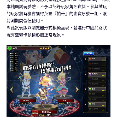
本純屬試玩體驗，不予以記錄玩家角色資料。參與試玩
的玩家將有機會獲得英靈『帕蒂』的虛寶序號一組，限
封測期間儲值使用。
※此試玩版以瀏覽器形式模擬呈現，若進行中因網路狀
況有些微卡頓情形屬正常現象。