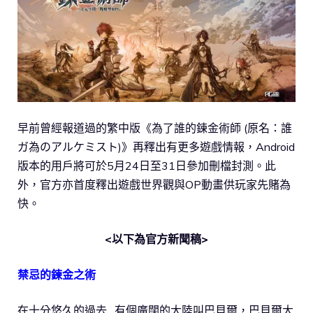
早前曾經報道過的繁中版《為了誰的鍊金術師 (原名：誰
ガ為のアルケミスト)》再釋出有更多遊戲情報，Android
版本的用戶將可於5月24日至31日參加刪檔封測。此
外，官方亦首度釋出遊戲世界觀與OP動畫供玩家先賭為
快。
<以下為官方新聞稿>
禁忌的鍊金之術
在十分悠久的過去…有個廣闊的大陸叫巴貝爾，巴貝爾大