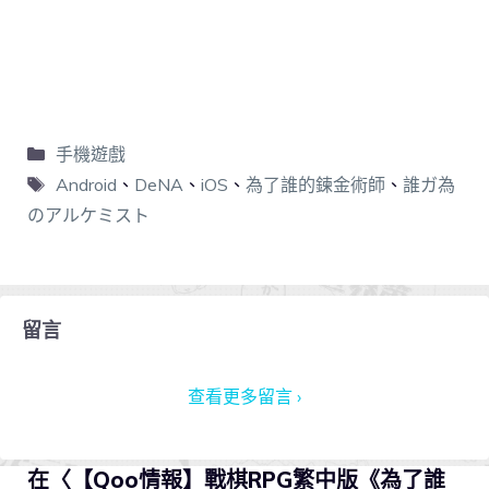
手機遊戲
Android
、
DeNA
、
iOS
、
為了誰的鍊金術師
、
誰ガ為
のアルケミスト
留言
查看更多留言 ›
在〈【Qoo情報】戰棋RPG繁中版《為了誰