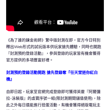
《為了誰的鍊金術師》繁中版封測在即，官方今日特別
釋出Web形式的試玩版本供玩家搶先體驗，同時也開跑
『封測預約登錄活動』，參與登錄的玩家皆有機會獲得
官方提供的多項豐富好禮。
封測預約登錄活動開跑 搶先登錄奪『任天堂迷你紅白
機』
自即日起，玩家至官網完成登錄即可獲得英靈『阿爾彌
拉-泳裝版』的虛寶序號一組(限封測期間儲值使用)，除
此之外每日還能進行扭蛋活動，有機會獲得絕版電玩主