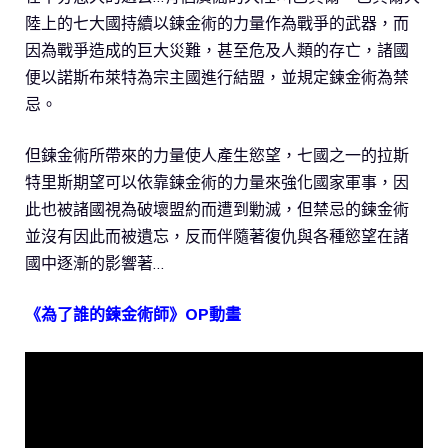
陸上的七大國持續以鍊金術的力量作為戰爭的武器，而
因為戰爭造成的巨大災難，甚至危及人類的存亡，諸國
便以諾斯布萊特為宗主國進行結盟，並規定鍊金術為禁
忌。
但鍊金術所帶來的力量使人產生慾望，七國之一的拉斯
特里斯期望可以依靠鍊金術的力量來強化國家軍事，因
此也被諸國視為破壞盟約而遭到勦滅，但禁忌的鍊金術
並沒有因此而被遺忘，反而伴隨著復仇與各種慾望在諸
國中逐漸的影響著…
《為了誰的鍊金術師》OP動畫