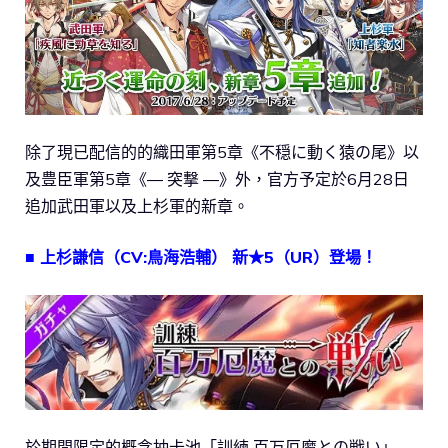
除了現已配信的的織田軍第5章《不穏に動く猿の尾》以
及豊臣軍第5章《― 突撃 ―》外，官方予定於6月28日
追加武田軍以及上杉軍的新章。
■ 上杉謙信（CV:鳥海浩輔） 新★5（UR）登場！
於期間限定的概念抽卡池「訓練 百万厄魔との戦い」