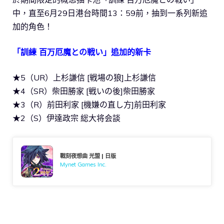
中，直至6月29日港台時間13：59前，抽到一系列新追
加的角色！
「訓練 百万厄魔との戦い」追加的新卡
★5（UR）上杉謙信 [戦場の狼]上杉謙信
★4（SR）柴田勝家 [戦いの後]柴田勝家
★3（R）前田利家 [機嫌の直し方]前田利家
★2（S）伊達政宗 総大将会談
戰刻夜想曲 光盟 | 日版
Mynet Games Inc.