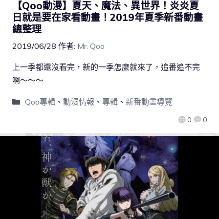
【Qoo動漫】夏天、魔法、異世界！炎炎夏
日就是要在家看動畫！2019年夏季新番動畫
總整理
2019/06/28
作者:
Mr. Qoo
上一季都還沒看完，新的一季怎麼就來了，追番追不完
啊～～～
Qoo專輯
、
動漫情報
、
專輯
、
新番動畫導覽
0
0