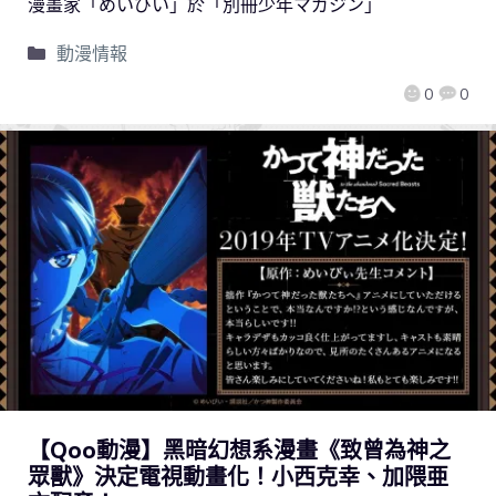
漫畫家「めいびい」於「別冊少年マガジン」
動漫情報
0
0
【Qoo動漫】黑暗幻想系漫畫《致曾為神之
眾獸》決定電視動畫化！小西克幸、加隈亜