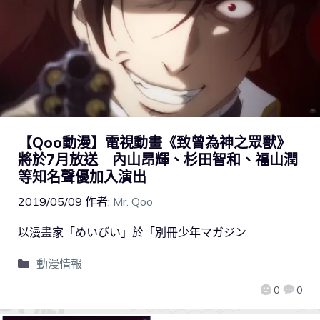
【Qoo動漫】電視動畫《致曾為神之眾獸》
將於7月放送 內山昂輝、杉田智和、福山潤
等知名聲優加入演出
2019/05/09
作者:
Mr. Qoo
以漫畫家「めいびい」於「別冊少年マガジン
動漫情報
0
0