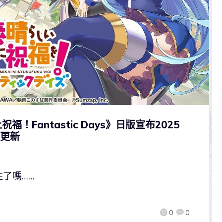
Fantastic Days》日版宣布2025
版更新
了嗎……
0
0