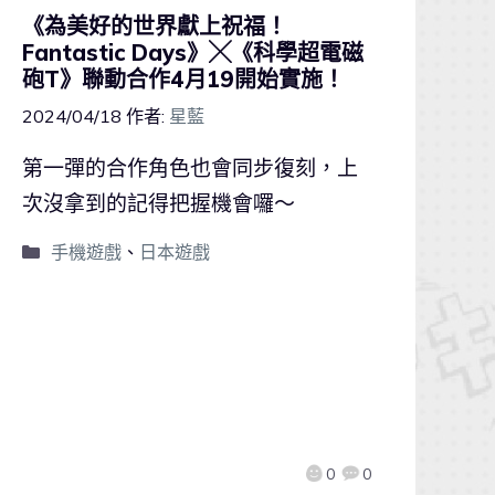
《為美好的世界獻上祝福！
Fantastic Days》╳《科學超電磁
砲T》聯動合作4月19開始實施！
2024/04/18
作者:
星藍
第一彈的合作角色也會同步復刻，上
次沒拿到的記得把握機會囉～
手機遊戲
、
日本遊戲
0
0