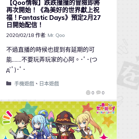
【Qoo情報】跌跌撞撞的冒險即將
再次開始！《為美好的世界獻上祝
福！Fantastic Days》預定2月27
日開始配信！
2020/02/18
作者:
Mr. Qoo
不過直播的時候也提到有延期的可
能…….不要玩弄玩家的心阿。･ﾟ･(つ
д`ﾟ)･ﾟ･
手機遊戲
、
日本遊戲
0
0