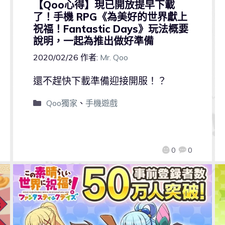
【Qoo心得】現已開放提早下載
了！手機 RPG《為美好的世界獻上
祝福！Fantastic Days》玩法概要
說明，一起為推出做好準備
2020/02/26
作者:
Mr. Qoo
還不趕快下載準備迎接開服！？
Qoo獨家
、
手機遊戲
0
0