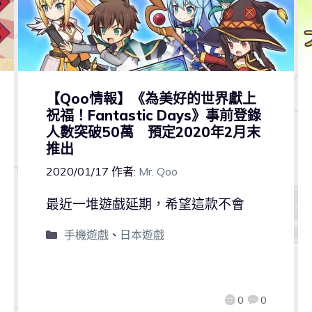
【Qoo情報】《為美好的世界獻上
祝福！Fantastic Days》事前登錄
人數突破50萬 預定2020年2月末
推出
2020/01/17
作者:
Mr. Qoo
最近一堆遊戲延期，希望這款不會
手機遊戲
、
日本遊戲
0
0