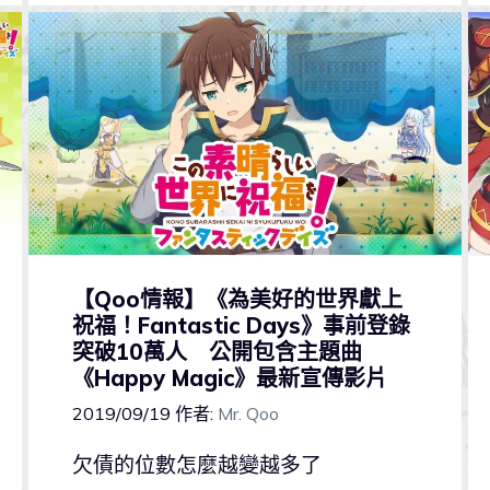
【Qoo情報】《為美好的世界獻上
祝福！Fantastic Days》事前登錄
突破10萬人 公開包含主題曲
《Happy Magic》最新宣傳影片
2019/09/19
作者:
Mr. Qoo
欠債的位數怎麼越變越多了