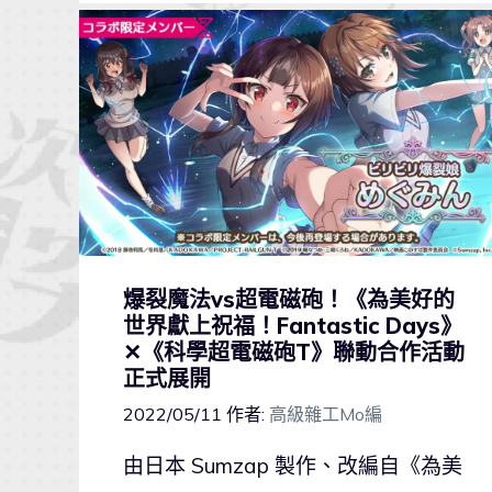
爆裂魔法vs超電磁砲！《為美好的
世界獻上祝福！Fantastic Days》
✕《科學超電磁砲T》聯動合作活動
正式展開
2022/05/11
作者:
高級雜工Mo編
由日本 Sumzap 製作、改編自《為美