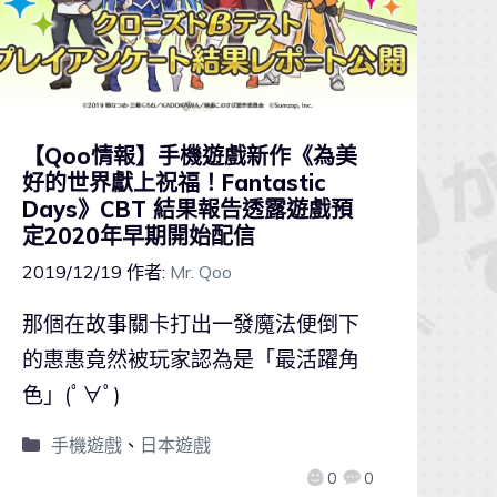
【Qoo情報】手機遊戲新作《為美
好的世界獻上祝福！Fantastic
Days》CBT 結果報告透露遊戲預
定2020年早期開始配信
2019/12/19
作者:
Mr. Qoo
那個在故事關卡打出一發魔法便倒下
的惠惠竟然被玩家認為是「最活躍角
色」(ﾟ∀ﾟ)
手機遊戲
、
日本遊戲
0
0