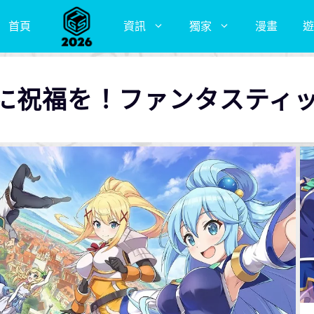
首頁
資訊
獨家
漫畫
遊
に祝福を！ファンタスティ