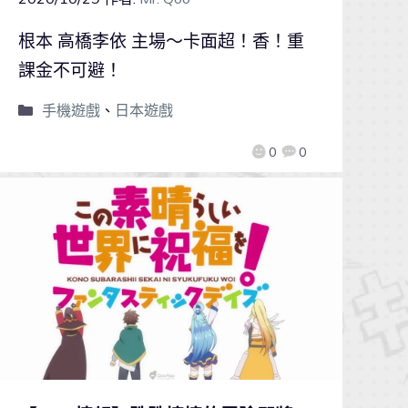
根本 高橋李依 主場～卡面超！香！重
課金不可避！
手機遊戲
、
日本遊戲
0
0