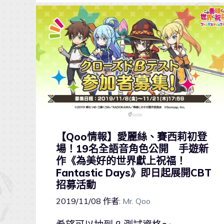
【Qoo情報】愛麗絲、賽西莉初登
場！19名全語音角色公開 手遊新
作《為美好的世界獻上祝福！
Fantastic Days》即日起展開CBT
招募活動
2019/11/08
作者:
Mr. Qoo