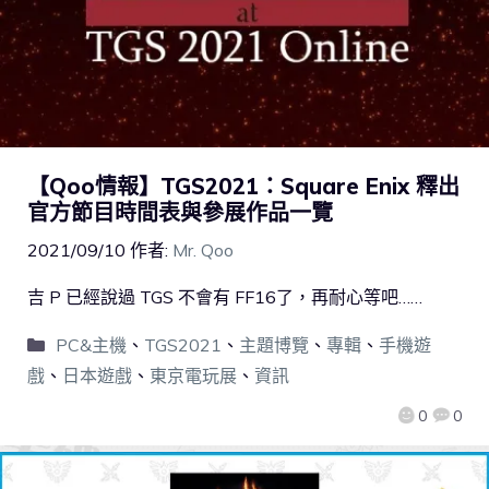
【Qoo情報】TGS2021：Square Enix 釋出
官方節目時間表與參展作品一覽
2021/09/10
作者:
Mr. Qoo
吉 P 已經說過 TGS 不會有 FF16了，再耐心等吧……
PC&主機
、
TGS2021
、
主題博覽
、
專輯
、
手機遊
戲
、
日本遊戲
、
東京電玩展
、
資訊
0
0