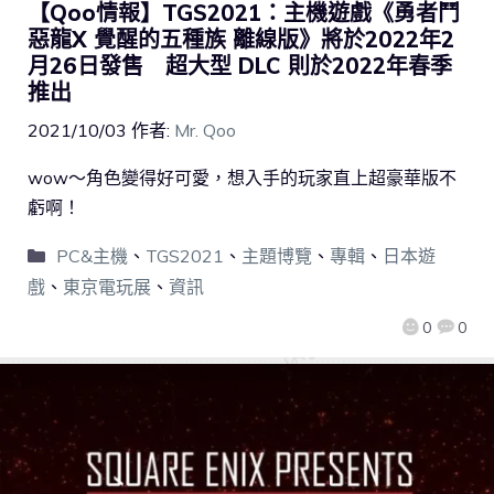
【Qoo情報】TGS2021：主機遊戲《勇者鬥
惡龍X 覺醒的五種族 離線版》將於2022年2
月26日發售 超大型 DLC 則於2022年春季
推出
2021/10/03
作者:
Mr. Qoo
wow～角色變得好可愛，想入手的玩家直上超豪華版不
虧啊！
PC&主機
、
TGS2021
、
主題博覽
、
專輯
、
日本遊
戲
、
東京電玩展
、
資訊
0
0