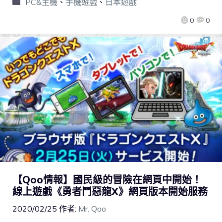
PC&主機
、
手機遊戲
、
日本遊戲
0
0
【Qoo情報】國民級的冒險在網頁中開始！
線上遊戲《勇者鬥惡龍X》網頁版本開始服務
2020/02/25
作者:
Mr. Qoo