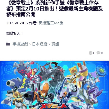
《徽章戰士》系列新作手遊《徽章戰士倖存
者》預定2月10日推出！遊戲最新主角機體及
發布指南公開
2025/02/05
作者:
高級雜工Mo編
倒數5天！
手機遊戲
、
日本遊戲
、
資訊
0
0