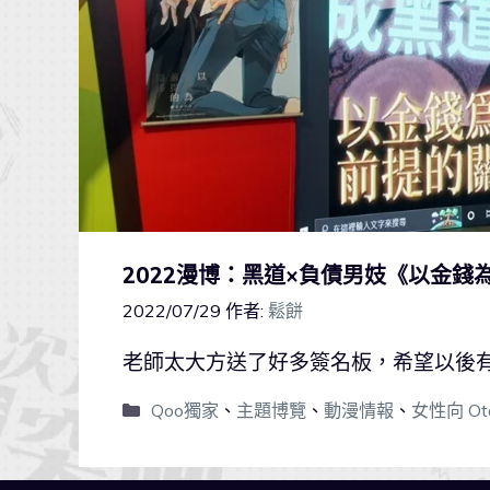
2022漫博：黑道×負債男妓《以金錢
2022/07/29
作者:
鬆餅
老師太大方送了好多簽名板，希望以後
Qoo獨家
、
主題博覽
、
動漫情報
、
女性向 Ot