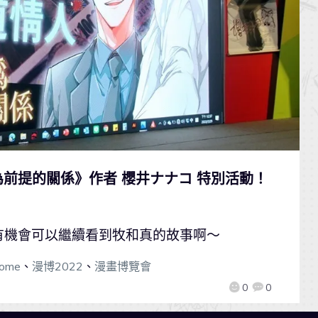
為前提的關係》作者 櫻井ナナコ 特別活動！
有機會可以繼續看到牧和真的故事啊～
ome
、
漫博2022
、
漫畫博覽會
0
0