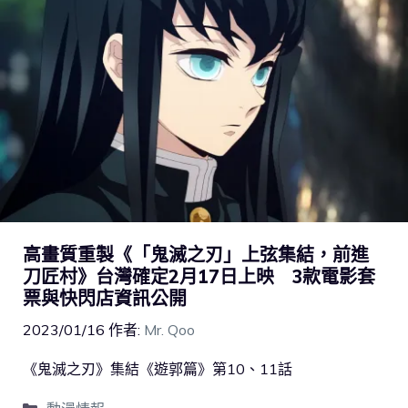
高畫質重製《「鬼滅之刃」上弦集結，前進
刀匠村》台灣確定2月17日上映 3款電影套
票與快閃店資訊公開
2023/01/16
作者:
Mr. Qoo
《鬼滅之刃》集結《遊郭篇》第10、11話