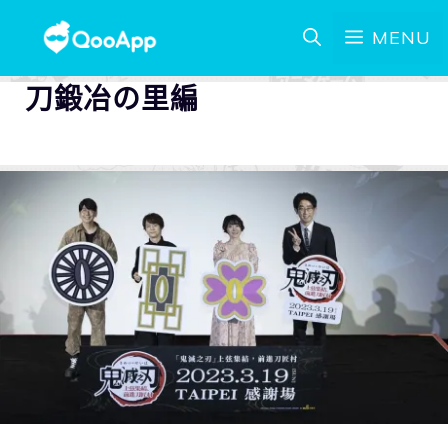
MENU
刀鍛冶の里編