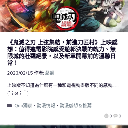
《鬼滅之刃 上弦集結，前進刀匠村》上映感
想：值得進電影院感受遊郭決戰的魄力、無
限城的壯觀絕景，以及新章開幕前的溫馨日
常！
2023/02/15
作者:
鬆餅
上映版不知道為什麼有一種和電視動畫版不同的感動……
(´；ω；｀)
Qoo獨家
、
動漫情報
、
動漫感想＆推薦
0
0