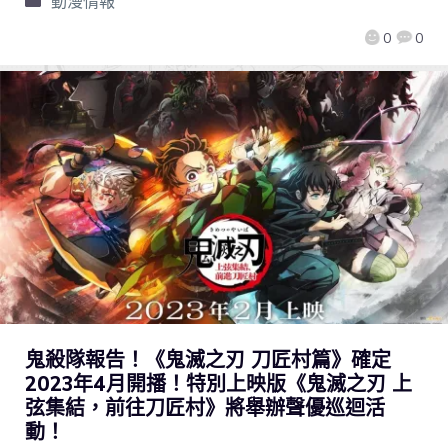
動漫情報
0
0
鬼殺隊報告！《鬼滅之刃 刀匠村篇》確定
2023年4月開播！特別上映版《鬼滅之刃 上
弦集結，前往刀匠村》將舉辦聲優巡迴活
動！