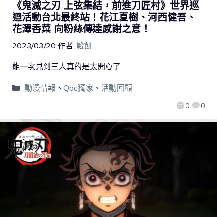
《鬼滅之刃 上弦集結，前進刀匠村》世界巡
迴活動台北最終站！花江夏樹、河西健吾、
花澤香菜 向粉絲傳達感謝之意！
2023/03/20
作者:
鬆餅
能一次見到三人真的是太開心了
動漫情報
、
Qoo獨家
、
活動回顧
0
0