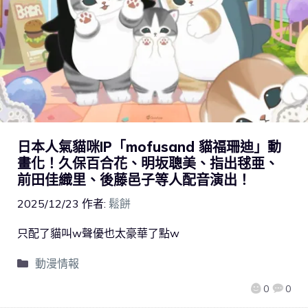
日本人氣貓咪IP「mofusand 貓福珊迪」動
畫化！久保百合花、明坂聰美、指出毬亜、
前田佳織里、後藤邑子等人配音演出！
2025/12/23
作者:
鬆餅
只配了貓叫w聲優也太豪華了點w
動漫情報
0
0