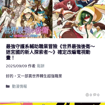
最強守護系輔助職業冒險《世界最強後衛～
迷宮國的新人探索者～》確定改編電視動
畫！
2025/09/09
作者:
鬆餅
好的，又一部異世界轉生超強職業
動漫情報
0
0