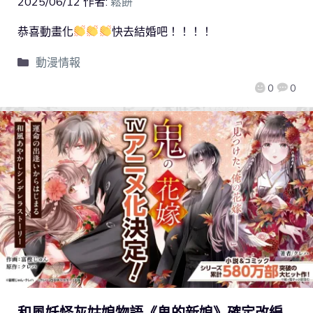
2025/06/12
作者:
鬆餅
恭喜動畫化
快去結婚吧！！！！
動漫情報
0
0
和風妖怪灰姑娘物語《鬼的新娘》確定改編