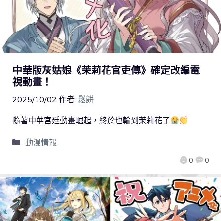
中華版灰姑娘《茉莉花官吏傳》確定改編電
視動畫！
2025/10/02
作者:
鬆餅
隨著中華宮廷動畫崛起，終於也輪到茉莉花了
動漫情報
0
0