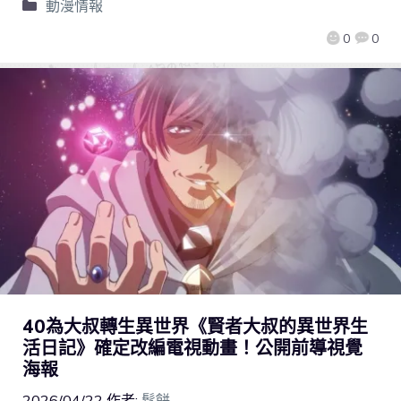
動漫情報
0
0
40為大叔轉生異世界《賢者大叔的異世界生
活日記》確定改編電視動畫！公開前導視覺
海報
2026/04/22
作者:
鬆餅