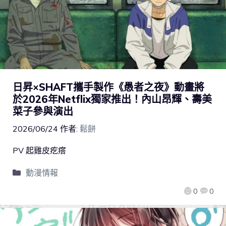
日昇×SHAFT攜手製作《愚者之夜》動畫將
於2026年Netflix獨家推出！內山昂輝、壽美
菜子參與演出
2026/06/24
作者:
鬆餅
PV 起雞皮疙瘩
動漫情報
0
0