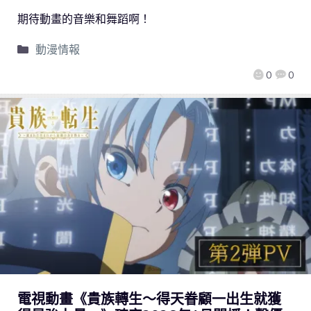
期待動畫的音樂和舞蹈啊！
動漫情報
0
0
電視動畫《貴族轉生～得天眷顧一出生就獲