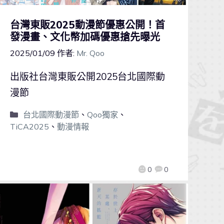
台灣東販2025動漫節優惠公開！首
發漫畫、文化幣加碼優惠搶先曝光
2025/01/09
作者:
Mr. Qoo
出版社台灣東販公開2025台北國際動
漫節
台北國際動漫節
、
Qoo獨家
、
TiCA2025
、
動漫情報
0
0