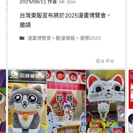
2025/06/11
作者:
Mr. Qoo
台灣東販宣布將於2025漫畫博覽會，
邀請
漫畫博覽會
、
動漫情報
、
漫博2025
0
0