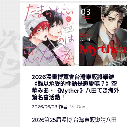
2026漫畫博覽會台灣東販將舉辦
《難以承受的悸動是戀愛嗎？》空
華みあ、《Myther》八田てき海外
簽名會活動！
2026/06/08
作者:
Mr. Qoo
2026第25屆漫博 台灣東販邀請八田