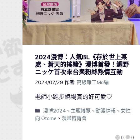
2024漫博：人氣BL《存於世上某
處、蒼天的搖籃》漫博首發！鯛野
ニッケ首次來台與粉絲熱情互動
2024/07/29
作者:
高級雜工Mo編
老師小跑步繞場真的好可愛♡
漫博2024
、
主題博覽
、
動漫情報
、
女性
向 Otome
、
漫畫博覽會
0
0