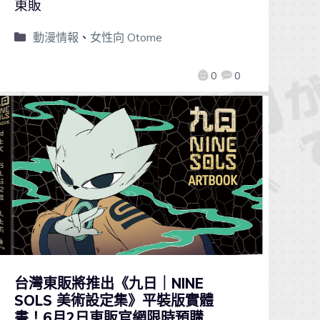
東販
動漫情報
、
女性向 Otome
0
0
台灣東販將推出《九日｜NINE
SOLS 美術設定集》平裝版實體
書！6月2日東販官網限時預購