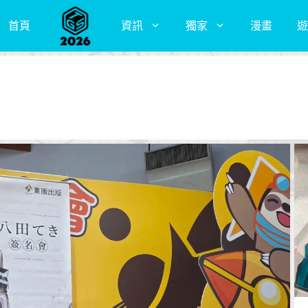
首頁
資訊
獨家
漫畫
遊