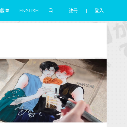
註冊
登入
戲庫
ENGLISH