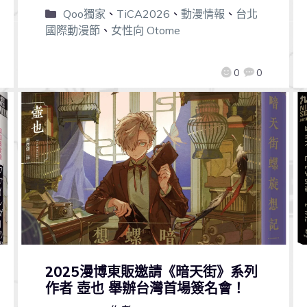
Qoo獨家
、
TiCA2026
、
動漫情報
、
台北
國際動漫節
、
女性向 Otome
0
0
2025漫博東販邀請《暗天街》系列
作者 壺也 舉辦台灣首場簽名會！