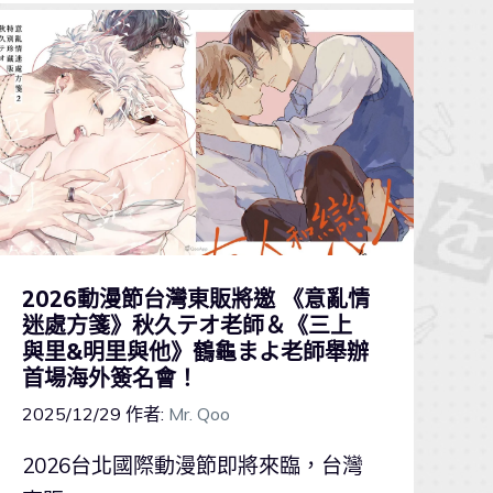
2026動漫節台灣東販將邀 《意亂情
迷處方箋》秋久テオ老師＆《三上
與里&明里與他》鶴龜まよ老師舉辦
首場海外簽名會！
2025/12/29
作者:
Mr. Qoo
2026台北國際動漫節即將來臨，台灣