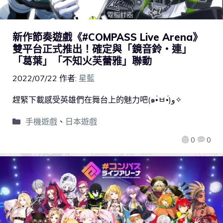
新作節奏遊戲《#COMPASS Live Arena》
雙平台正式推出！確定與「鏡音鈴・連」
「葛葉」「不知火芙蕾雅」聯動
2022/07/22
作者:
星藍
趕緊下載感受英雄們在舞台上的魅力吧(๑•̀ㅂ•́)و✧
手機遊戲
、
日本遊戲
0
0