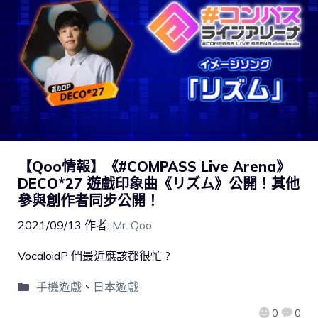
【Qoo情報】《#COMPASS Live Arena》
DECO*27 遊戲印象曲《リズム》公開！其他
參與創作者同步公開！
2021/09/13
作者:
Mr. Qoo
VocaloidP 們最近應該都很忙 ?
手機遊戲
、
日本遊戲
0
0