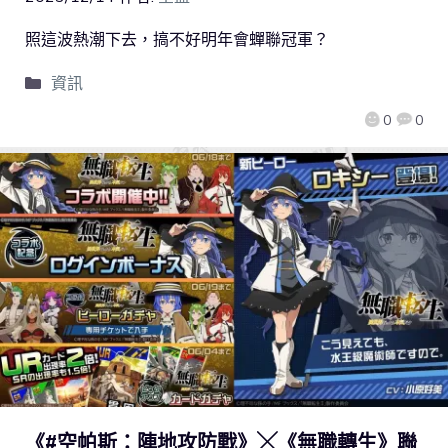
照這波熱潮下去，搞不好明年會蟬聯冠軍？
資訊
0
0
《#空帕斯：陣地攻防戰》╳《無職轉生》聯