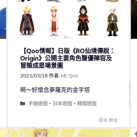
【Qoo情報】日版《RO仙境傳說：
Origin》公開主要角色聲優陣容及
冒險成是場景圖
2021/03/18
作者:
Mr. Qoo
啊～好懷念夢羅克的金字塔
手機遊戲
、
日本遊戲
、
韓國遊戲
0
0