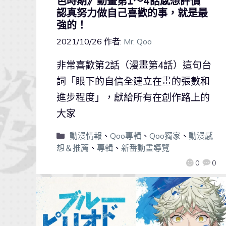
色時期》動畫第1～4話感想評價
認真努力做自己喜歡的事，就是最
強的！
2021/10/26
作者:
Mr. Qoo
非常喜歡第2話（漫畫第4話）這句台
詞「眼下的自信全建立在畫的張數和
進步程度」，獻給所有在創作路上的
大家
動漫情報
、
Qoo專輯
、
Qoo獨家
、
動漫感
想＆推薦
、
專輯
、
新番動畫導覽
0
0