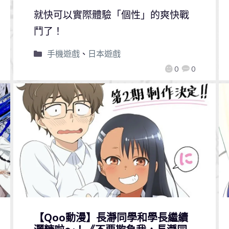
就快可以實際體驗「個性」的爽快戰
鬥了！
手機遊戲
、
日本遊戲
0
0
【Qoo動漫】長瀞同學和學長繼續