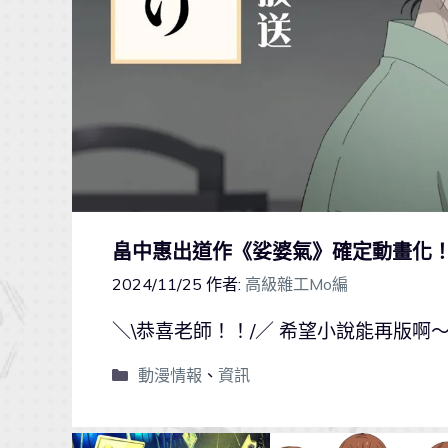
畠中惠出道作《娑婆氣》確定動畫化！
2024/11/25
作者:
高級雜工Mo編
＼\恭喜老師！！/／ 希望小說能再版啊
動漫情報
、
資訊