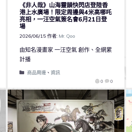
《非人哉》山海靈韻快閃店登陸香
港上水廣場！限定周邊與4米高哪吒
亮相，一汪空氣簽名會6月21日登
場
2026/06/15
作者:
Mr. Qoo
由知名漫畫家 一汪空氣 創作、全網累
計播
商品周邊
、
資訊
0
0