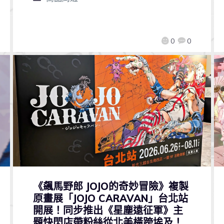
0
0
《飆馬野郎 JOJO的奇妙冒險》複製
原畫展「JOJO CARAVAN」台北站
開展！同步推出《星塵遠征軍》主
題快閃店帶粉絲從北美橫跨埃及！