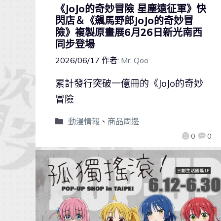
《JoJo的奇妙冒險 星塵遠征軍》快
閃店＆《飆馬野郎JoJo的奇妙冒
險》複製原畫展6月26日新光南西
同步登場
2026/06/17
作者:
Mr. Qoo
累計發行突破一億冊的《JoJo的奇妙
冒險
動漫情報
、
商品周邊
0
0