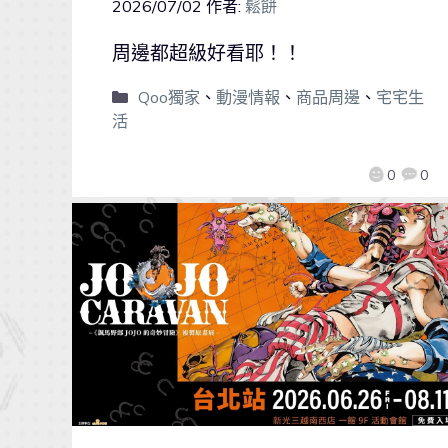
2026/07/02
作者:
鬆餅
周邊都超級好看耶！！
Qoo獨家
、
動漫情報
、
商品周邊
、
宅宅生
活
0
0