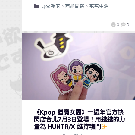
Qoo獨家
、
商品周邊
、
宅宅生活
0
0
《Kpop 獵魔女團》一週年官方快
閃店台北7月3日登場！用錢錢的力
量為 HUNTR/X 維持魂門