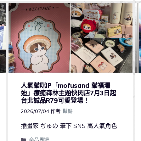
人氣貓咪IP「mofusand 貓福珊
迪」療癒森林主題快閃店7月3日起
台北誠品R79可愛登場！
2026/07/04
作者:
鬆餅
插畫家 ぢゅの 筆下 SNS 高人氣角色
商品周邊