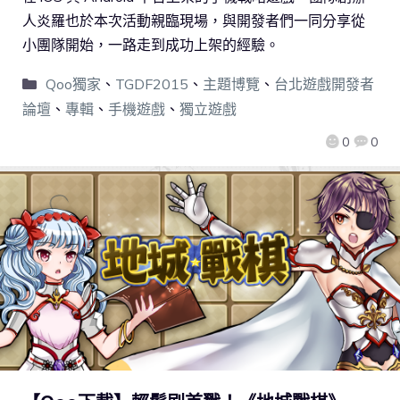
人炎羅也於本次活動親臨現場，與開發者們一同分享從
小團隊開始，一路走到成功上架的經驗。
Qoo獨家
、
TGDF2015
、
主題博覽
、
台北遊戲開發者
論壇
、
專輯
、
手機遊戲
、
獨立遊戲
0
0