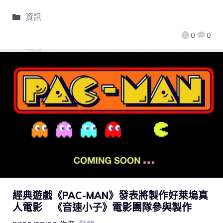
資訊
0
0
經典遊戲《PAC-MAN》發表將製作好萊塢真
人電影 《音速小子》電影團隊參與製作