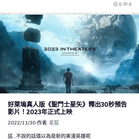
0
0
好萊塢真人版《聖鬥士星矢》釋出30秒預告
影片！2023年正式上映
2022/11/30
作者:
星藍
這…不說的話還以為是新的美漫英雄呢