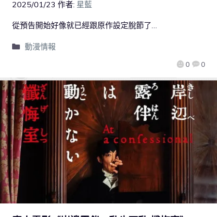
2025/01/23
作者:
星藍
從預告開始好像就已經跟原作設定脫節了…
動漫情報
0
0