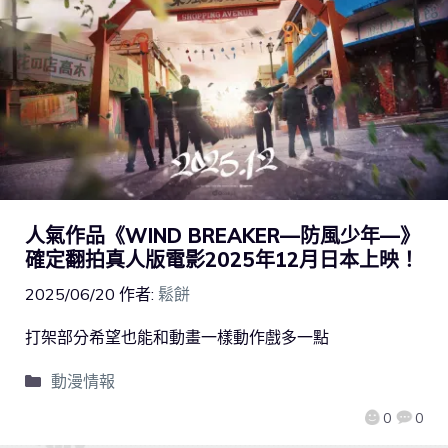
人氣作品《WIND BREAKER—防風少年—》
確定翻拍真人版電影2025年12月日本上映！
2025/06/20
作者:
鬆餅
打架部分希望也能和動畫一樣動作戲多一點
動漫情報
0
0