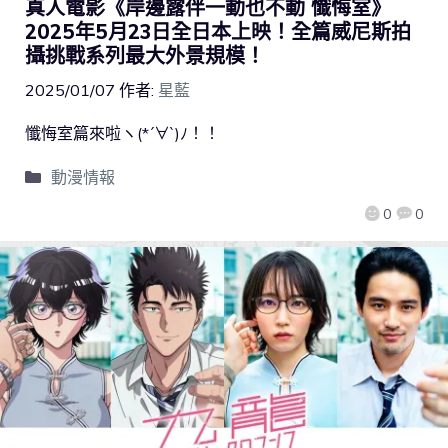
真人電影《岸邊露伴一動也不動 懺悔室》
2025年5月23日全日本上映！全篇威尼斯拍
攝挑戰系列最大外景規模！
2025/01/07
作者:
星藍
懺悔室篇來啦ヽ(*´∀`)ﾉ！！
動漫情報
0
0