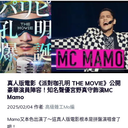
真人版電影《派對咖孔明 THE MOVIE》公開
豪華演員陣容！知名聲優宮野真守飾演MC
Mamo
2025/02/04
作者:
高級雜工Mo編
Mamo又本色出演了～這真人版電影根本是拼盤演唱會了
吧！